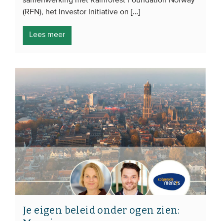
samenwerking met Rainforest Foundation Norway
Onze leden
(RFN), het Investor Initiative on […]
Team
Lees meer
Bestuur
Partners & netwerken
WAT WE DOEN
Engagement
Benchmarking
Kennisdeling
CONTACT
UITGEBREID ZOEKEN
Je eigen beleid onder ogen zien: