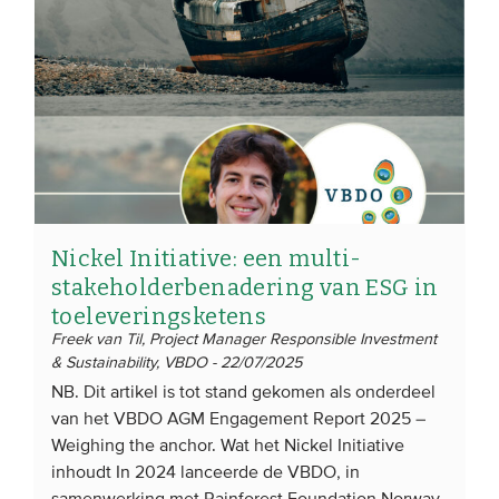
EVENEMENTEN
Van de VBDO
Van leden & partners
MEDIA
Nickel Initiative: een multi-
Publicaties
stakeholderbenadering van ESG in
Webinars
toeleveringsketens
Podcasts
Freek van Til, Project Manager Responsible Investment
& Sustainability, VBDO - 22/07/2025
Video’s
NB. Dit artikel is tot stand gekomen als onderdeel
van het VBDO AGM Engagement Report 2025 –
WIE WE ZIJN
Weighing the anchor. Wat het Nickel Initiative
inhoudt In 2024 lanceerde de VBDO, in
Vereniging