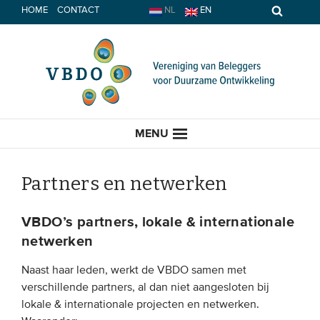
Spring
HOME
CONTACT
NL
EN
naar
inhoud
MENU
Partners en netwerken
HOME
VBDO’s partners, lokale & internationale
netwerken
ACTUEEL
Naast haar leden, werkt de VBDO samen met
verschillende partners, al dan niet aangesloten bij
Nieuws
lokale & internationale projecten en netwerken.
Opinie