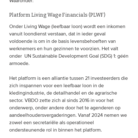
Waaronder:
Platform Living Wage Financials (PLWF)
EVENEMENTEN
Onder Living Wage (leefbaar loon) wordt een inkomen
Van de VBDO
vanuit loondienst verstaan, dat in ieder geval
Van leden & partners
voldoende is om in de basis levensbehoeften van
werknemers en hun gezinnen te voorzien. Het valt
onder UN Sustainable Development Goal (SDG) 1: géén
MEDIA
armoede.
Publicaties
Het platform is een alliantie tussen 21 investeerders die
Webinars
zich inspannen voor een leefbaar loon in de
Podcasts
kledingindustrie, de detailhandel en de agrarische
sector. VBDO zette zich al sinds 2016 in voor het
Video’s
onderwerp, onder andere door het te agenderen op
aandeelhoudersvergaderingen. Vanaf 2024 nemen we
WIE WE ZIJN
zowel een secretariële als operationeel
ondersteunende rol in binnen het platform.
Vereniging