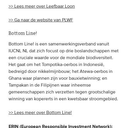
>> Lees meer over Leefbaar Loon
Onze leden
Team
>> Ga naar de website van PLWF
Bestuur
Bottom Line!
Partners & netwerken
Bottom Line! is een samenwerkingsverband vanuit
IUCNL NL dat zich focust op drie boslandschappen met
WAT WE DOEN
een cruciale waarde voor de mondiale biodiversiteit.
Het gaat om het Tompotika-oerbos in Indonesië,
Engagement
bedreigd door nikkelmijnbouw; het Atewa-oerbos in
Benchmarking
Ghana waar plannen zijn voor bauxietwinning; en
Kennisdeling
Tampakan in de Filipijnen waar inheemse
gemeenschappen zich verzetten tegen grootschalige
winning van kopererts in een kwetsbaar stroomgebied.
CONTACT
>> Lees meer over Bottom Line!
UITGEBREID ZOEKEN
ERIN (European Responsible Investment Network):