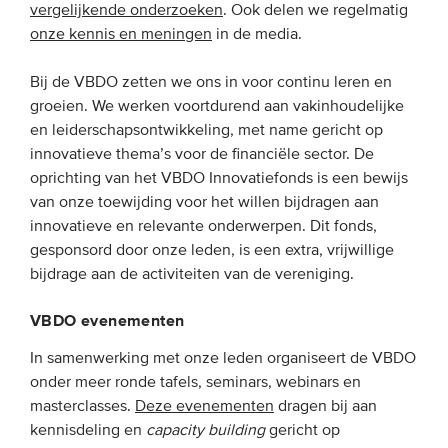
vergelijkende onderzoeken
. Ook delen we regelmatig
onze kennis en meningen
in de media.
EVENEMENTEN
Bij de VBDO zetten we ons in voor continu leren en
Van de VBDO
groeien. We werken voortdurend aan vakinhoudelijke
Van leden & partners
en leiderschapsontwikkeling, met name gericht op
innovatieve thema’s voor de financiële sector. De
oprichting van het VBDO Innovatiefonds is een bewijs
MEDIA
van onze toewijding voor het willen bijdragen aan
innovatieve en relevante onderwerpen. Dit fonds,
Publicaties
gesponsord door onze leden, is een extra, vrijwillige
Webinars
bijdrage aan de activiteiten van de vereniging.
Podcasts
VBDO evenementen
Video’s
In samenwerking met onze leden organiseert de VBDO
onder meer ronde tafels, seminars, webinars en
WIE WE ZIJN
masterclasses.
Deze evenementen
dragen bij aan
kennisdeling en
capacity building
gericht op
Vereniging