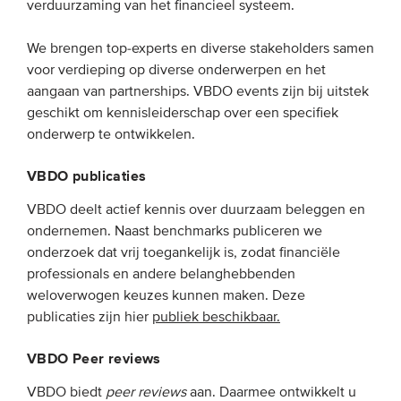
verduurzaming van het financieel systeem.
Onze leden
We brengen top-experts en diverse stakeholders samen
Team
voor verdieping op diverse onderwerpen en het
Bestuur
aangaan van partnerships. VBDO events zijn bij uitstek
Partners & netwerken
geschikt om kennisleiderschap over een specifiek
onderwerp te ontwikkelen.
WAT WE DOEN
VBDO publicaties
Engagement
VBDO deelt actief kennis over duurzaam beleggen en
ondernemen. Naast benchmarks publiceren we
Benchmarking
onderzoek dat vrij toegankelijk is, zodat financiële
Kennisdeling
professionals en andere belanghebbenden
weloverwogen keuzes kunnen maken. Deze
publicaties zijn hier
publiek beschikbaar.
CONTACT
VBDO Peer reviews
UITGEBREID ZOEKEN
VBDO biedt
peer reviews
aan. Daarmee ontwikkelt u