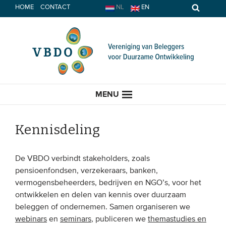
Spring
HOME
CONTACT
NL
EN
naar
inhoud
MENU
Kennisdeling
HOME
De VBDO verbindt stakeholders, zoals
pensioenfondsen, verzekeraars, banken,
ACTUEEL
vermogensbeheerders, bedrijven en NGO’s, voor het
ontwikkelen en delen van kennis over duurzaam
Nieuws
beleggen of ondernemen. Samen organiseren we
webinars
en
seminars
, publiceren we
themastudies en
Opinie