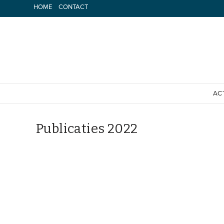
Spring
HOME
CONTACT
naar
inhoud
AC
Publicaties 2022