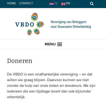
Spring
HOME
CONTACT
NL
EN
naar
inhoud
MENU
Doneren
HOME
De VBDO is een onafhankelijke vereniging – en dat
willen we graag blijven. Daarvoor kunnen we niet
ACTUEEL
zonder de hulp van onze leden en donateurs. We zijn
iedereen die een bijdrage levert dan ook bijzonder
Nieuws
erkentelijk.
Opinie