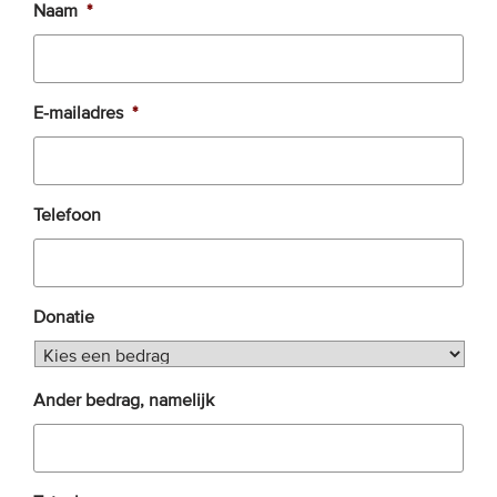
Naam
*
EVENEMENTEN
Van de VBDO
E-mailadres
*
Van leden & partners
MEDIA
Telefoon
Publicaties
Webinars
Donatie
Podcasts
Video’s
Ander bedrag, namelijk
WIE WE ZIJN
Vereniging