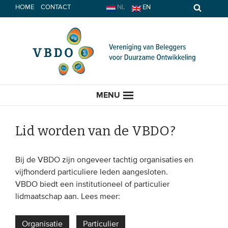
Spring
HOME
CONTACT
NL
EN
naar
inhoud
MENU
Lid worden van de VBDO?
HOME
Bij de VBDO zijn ongeveer tachtig organisaties en
vijfhonderd particuliere leden aangesloten.
ACTUEEL
VBDO biedt een institutioneel of particulier
lidmaatschap aan. Lees meer:
Nieuws
Opinie
Organisatie
Particulier