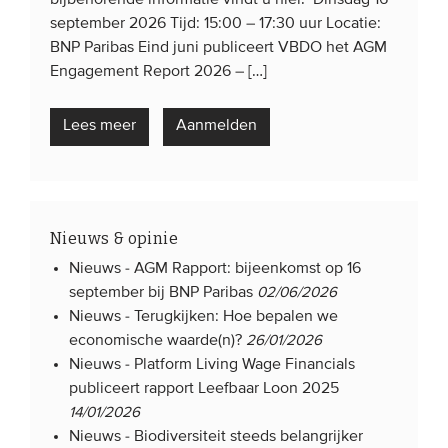
september 2026 Tijd: 15:00 – 17:30 uur Locatie:
Onze leden
BNP Paribas Eind juni publiceert VBDO het AGM
Team
Engagement Report 2026 – […]
Bestuur
Lees meer
Partners & netwerken
Aanmelden
WAT WE DOEN
Engagement
Nieuws & opinie
Benchmarking
Nieuws -
AGM Rapport: bijeenkomst op 16
september bij BNP Paribas
02/06/2026
Kennisdeling
Nieuws -
Terugkijken: Hoe bepalen we
economische waarde(n)?
26/01/2026
CONTACT
Nieuws -
Platform Living Wage Financials
publiceert rapport Leefbaar Loon 2025
14/01/2026
UITGEBREID ZOEKEN
Nieuws -
Biodiversiteit steeds belangrijker