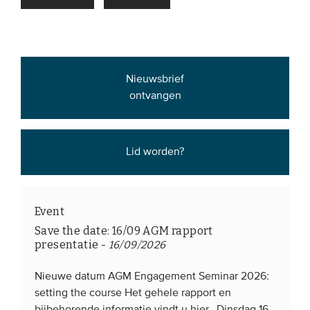
EVENEMENTEN
Van de VBDO
Nieuwsbrief
Van leden & partners
ontvangen
MEDIA
Lid worden?
Publicaties
Webinars
Podcasts
Event
Save the date: 16/09 AGM rapport
Video’s
presentatie
-
16/09/2026
WIE WE ZIJN
Nieuwe datum AGM Engagement Seminar 2026:
setting the course Het gehele rapport en
Vereniging
bijbehorende informatie vindt u hier. Dinsdag 16