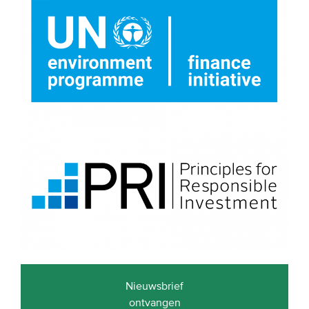
Onze leden
Team
Bestuur
Partners & netwerken
WAT WE DOEN
Engagement
Benchmarking
Kennisdeling
CONTACT
Nieuwsbrief
UITGEBREID ZOEKEN
ontvangen