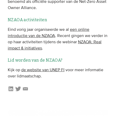
benoemd als officiële supporter van de Net-Zero Asset
Owner Alliance.
EVENEMENTEN
NZAOA activiteiten
Van de VBDO
Eind vorig jaar organiseerde we al
een online
Van leden & partners
introductie van de NZAOA
. Recent gingen we verder in
op haar activiteiten tijdens de webinar
NZAOA: Real
impact & initiatives
.
MEDIA
Lid worden van de NZAOA?
Publicaties
Webinars
Kijk op
de website van UNEP FI
voor meer informatie
over lidmaatschap.
Podcasts
Video’s
WIE WE ZIJN
Vereniging