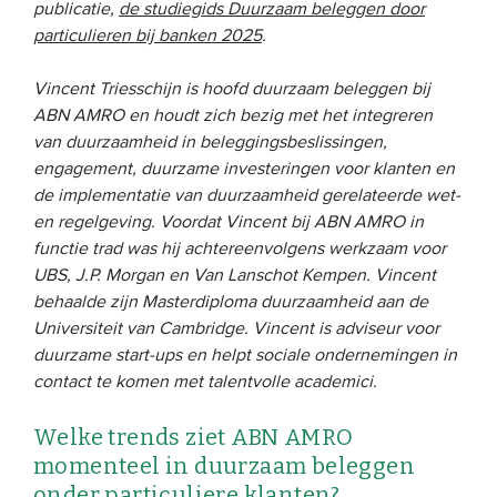
publicatie,
de studiegids Duurzaam beleggen door
particulieren bij banken 2025
.
EVENEMENTEN
Vincent Triesschijn is hoofd duurzaam beleggen bij
Van de VBDO
ABN AMRO en houdt zich bezig met het integreren
Van leden & partners
van duurzaamheid in beleggingsbeslissingen,
engagement, duurzame investeringen voor klanten en
de implementatie van duurzaamheid gerelateerde wet-
MEDIA
en regelgeving. Voordat Vincent bij ABN AMRO in
functie trad was hij achtereenvolgens werkzaam voor
Publicaties
UBS, J.P. Morgan en Van Lanschot Kempen. Vincent
Webinars
behaalde zijn Masterdiploma duurzaamheid aan de
Universiteit van Cambridge. Vincent is adviseur voor
Podcasts
duurzame start-ups en helpt sociale ondernemingen in
Video’s
contact te komen met talentvolle academici.
Welke trends ziet ABN AMRO
WIE WE ZIJN
momenteel in duurzaam beleggen
Vereniging
onder particuliere klanten?