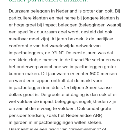
Onze leden
Duurzaam beleggen in Nederland is groter dan ooit. Bij
Team
particuliere klanten en met name bij jongere klanten is
er hoge groei bij impact beleggen (beleggingen waarbij
Bestuur
een specifiek duurzaam doel wordt gesteld dat ook
Partners & netwerken
meetbaar moet zijn). Al jaren bezoek ik de jaarlijkse
conferentie van het wereldwijde netwerk van
impactbeleggers, de “GIIN”. De eerste jaren was dat
WAT WE DOEN
een klein clubje mensen in de financiële sector en was
Engagement
het onderwerp vooral hoe we impactbeleggen groter
kunnen maken. Dit jaar waren er echter 1600 mensen
Benchmarking
en werd een rapport onthult dat de markt voor
Kennisdeling
impactbeleggen inmiddels 1.5 biljoen Amerikaanse
dollars groot is. De grootste uitdaging is dan ook of er
wel voldoende impact beleggingsmogelijkheden zijn
CONTACT
om aan al deze vraag te voldoen. Ook omdat grote
pensioenfondsen, zoals het Nederlandse ABP,
UITGEBREID ZOEKEN
miljarden in impactbeleggingen willen steken.
Daarnaast is er een risico van “greenwashing” of