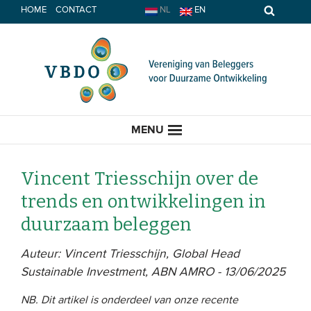
Spring
HOME
CONTACT
NL
EN
naar
inhoud
MENU
Vincent Triesschijn over de
trends en ontwikkelingen in
HOME
duurzaam beleggen
ACTUEEL
Auteur: Vincent Triesschijn, Global Head
Sustainable Investment, ABN AMRO - 13/06/2025
Nieuws
NB. Dit artikel is onderdeel van onze recente
Opinie