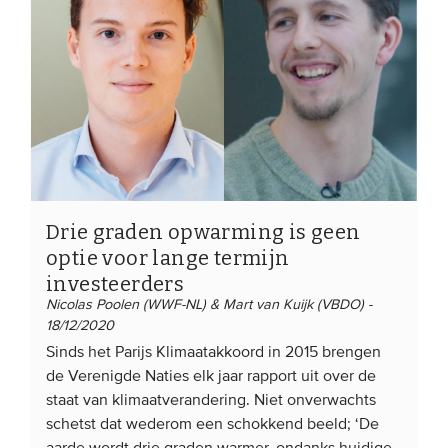
EVENEMENTEN
Van de VBDO
Van leden & partners
MEDIA
Drie graden opwarming is geen
Publicaties
optie voor lange termijn
Webinars
investeerders
Podcasts
Nicolas Poolen (WWF-NL) & Mart van Kuijk (VBDO) -
18/12/2020
Video’s
Sinds het Parijs Klimaatakkoord in 2015 brengen
de Verenigde Naties elk jaar rapport uit over de
WIE WE ZIJN
staat van klimaatverandering. Niet onverwachts
schetst dat wederom een schokkend beeld; ‘De
Vereniging