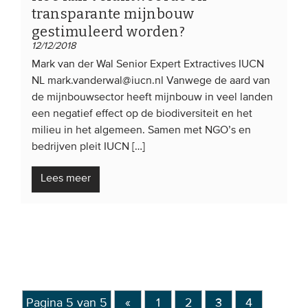
transparante mijnbouw
gestimuleerd worden?
12/12/2018
Mark van der Wal Senior Expert Extractives IUCN
NL mark.vanderwal@iucn.nl Vanwege de aard van
de mijnbouwsector heeft mijnbouw in veel landen
een negatief effect op de biodiversiteit en het
milieu in het algemeen. Samen met NGO’s en
bedrijven pleit IUCN […]
Lees meer
Pagina 5 van 5
«
1
2
3
4