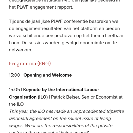
geaggregeerde resultaten worden jaarlijks gedeeld in
Onze leden
het PLWF engagement rapport.
Team
Tijdens de jaarlijkse PLWF conferentie bespreken we
Bestuur
de engagementresultaten van het platform en bieden
we verschillende perspectieven op het thema Leefbaar
Partners & netwerken
Loon. De sessies worden gevolgd door ruimte om te
netwerken.
WAT WE DOEN
Programma (ENG)
Engagement
Opening and Welcome
15:00 |
Benchmarking
Kennisdeling
Keynote by the International Labour
15:05 |
Organisation (ILO)
| Patrick Belser, Senior Economist at
the ILO
CONTACT
This year, the ILO has made an unprecedented tripartite
landmark agreement on the salient issue of living
UITGEBREID ZOEKEN
wages. What are the responsibilities of the private
sector in the payment of living wages?