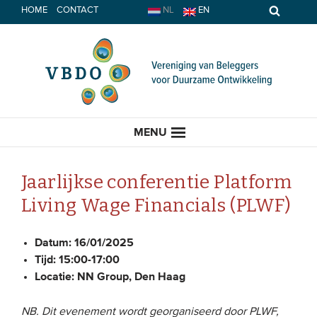
Spring
HOME
CONTACT
NL
EN
naar
inhoud
MENU
Jaarlijkse conferentie Platform
Living Wage Financials (PLWF)
HOME
Datum:
16/01/2025
ACTUEEL
Tijd:
15:00-17:00
Locatie:
NN Group, Den Haag
Nieuws
Opinie
NB. Dit evenement wordt georganiseerd door PLWF,