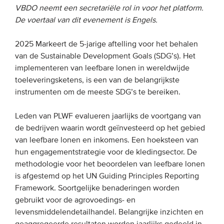
VBDO neemt een secretariële rol in voor het platform.
De voertaal van dit evenement is Engels.
EVENEMENTEN
2025 Markeert de 5-jarige aftelling voor het behalen
Van de VBDO
van de Sustainable Development Goals (SDG’s). Het
Van leden & partners
implementeren van leefbare lonen in wereldwijde
toeleveringsketens, is een van de belangrijkste
instrumenten om de meeste SDG’s te bereiken.
MEDIA
Publicaties
Leden van PLWF evalueren jaarlijks de voortgang van
de bedrijven waarin wordt geïnvesteerd op het gebied
Webinars
van leefbare lonen en inkomens. Een hoeksteen van
Podcasts
hun engagementstrategie voor de kledingsector. De
methodologie voor het beoordelen van leefbare lonen
Video’s
is afgestemd op het UN Guiding Principles Reporting
Framework. Soortgelijke benaderingen worden
WIE WE ZIJN
gebruikt voor de agrovoedings- en
levensmiddelendetailhandel. Belangrijke inzichten en
Vereniging