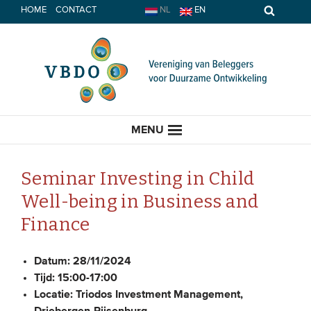
Spring
HOME
CONTACT
NL
EN
naar
inhoud
MENU
Seminar Investing in Child
Well-being in Business and
HOME
Finance
ACTUEEL
Datum:
28/11/2024
Tijd:
15:00-17:00
Nieuws
Locatie:
Triodos Investment Management,
Opinie
Driebergen-Rijsenburg