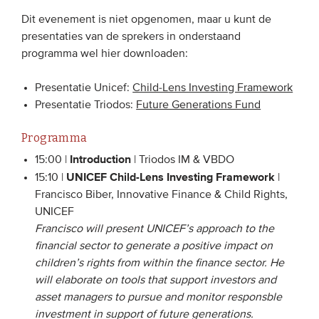
Onze leden
Dit evenement is niet opgenomen, maar u kunt de
presentaties van de sprekers in onderstaand
Team
programma wel hier downloaden:
Bestuur
Presentatie Unicef:
Child-Lens Investing Framework
Partners & netwerken
Presentatie Triodos:
Future Generations Fund
WAT WE DOEN
Programma
Introduction
15:00 |
| Triodos IM & VBDO
Engagement
UNICEF Child-Lens Investing Framework
15:10 |
|
Benchmarking
Francisco Biber, Innovative Finance & Child Rights,
UNICEF
Kennisdeling
Francisco will present UNICEF’s approach to the
financial sector to generate a positive impact on
CONTACT
children’s rights from within the finance sector. He
will elaborate on tools that support investors and
asset managers to pursue and monitor responsble
UITGEBREID ZOEKEN
investment in support of future generations.