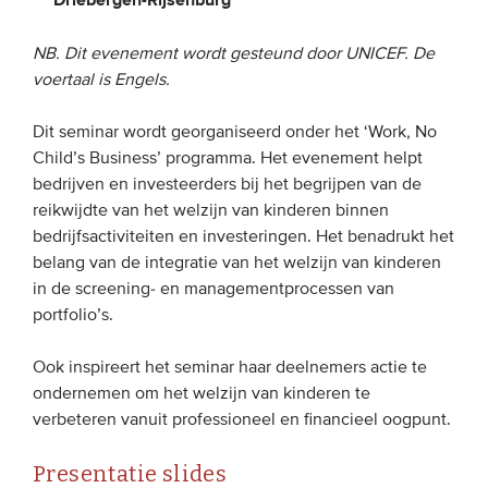
NB. Dit evenement wordt gesteund door UNICEF. De
EVENEMENTEN
voertaal is Engels.
Van de VBDO
Dit seminar wordt georganiseerd onder het ‘Work, No
Van leden & partners
Child’s Business’ programma. Het evenement helpt
bedrijven en investeerders bij het begrijpen van de
MEDIA
reikwijdte van het welzijn van kinderen binnen
bedrijfsactiviteiten en investeringen. Het benadrukt het
Publicaties
belang van de integratie van het welzijn van kinderen
in de screening- en managementprocessen van
Webinars
portfolio’s.
Podcasts
Video’s
Ook inspireert het seminar haar deelnemers actie te
ondernemen om het welzijn van kinderen te
verbeteren vanuit professioneel en financieel oogpunt.
WIE WE ZIJN
Presentatie slides
Vereniging