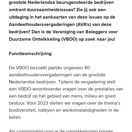
grootste Nederlandse beursgenoteerde bedrijven
omtrent duurzaamheidsissues? Zie jij ook een
EVENEMENTEN
uitdaging in het aankaarten van deze issues op de
Aandeelhoudersvergaderingen (AVA’s) van deze
Van de VBDO
bedrijven? Dan is de Vereniging van Beleggers voor
Van leden & partners
Duurzame Ontwikkeling (VBDO) op zoek naar jou!
Functieomschrijving
MEDIA
De VBDO bezoekt jaarljks ongeveer 40
Publicaties
aandeelhoudersvergaderingen van de grootste
Webinars
Nederlandse bedrijven. Tijdens de vergadering stelt
Podcasts
een VBDO-woordvoerder vragen over de prestaties van
een bedrijf op het gebied van mens, milieu en goed
Video’s
bestuur. Voor 2023 stellen we vragen over de thema’s
biodiversiteit, lobbyen en werkomstandigheden in de
WIE WE ZIJN
keten.
Vereniging
Als commissielid volg je de ontwikkelingen binnen