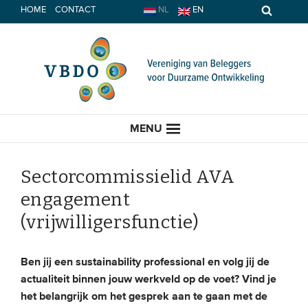
Spring
HOME
CONTACT
NL
EN
naar
inhoud
MENU
Sectorcommissielid AVA
engagement
HOME
(vrijwilligersfunctie)
ACTUEEL
Ben jij een sustainability professional en volg jij de
Nieuws
actualiteit binnen jouw werkveld op de voet? Vind je
het belangrijk om het gesprek aan te gaan met de
Opinie