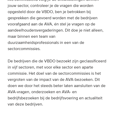
jouw sector, controleer je de vragen die worden
Onze leden
opgesteld door de VBDO, ben je betrokken bij
Team
gesprekken die gevoerd worden met de bedrijven
Bestuur
voorafgaand aan de AVA, én stel je vragen op de
aandeelhoudersvergaderingen. Dit doe je niet alleen,
Partners & netwerken
maar binnen een team van
duurzaamheidsprofessionals in een van de
WAT WE DOEN
sectorcommissies.
Engagement
De bedrijven die de VBDO bezoekt zijn geclassificeerd
in vijf sectoren, met voor elke sector een aparte
Benchmarking
commissie. Het doel van de sectorcommissies is het
Kennisdeling
vergroten van de impact van de AVA-bezoeken. Dit
doen we door het steeds beter laten aansluiten van de
AVA-vragen, onderzoeken en AVA- en
CONTACT
bedrijfsbezoeken bij de bedrijfsvoering en actualiteit
van deze bedrijven.
UITGEBREID ZOEKEN