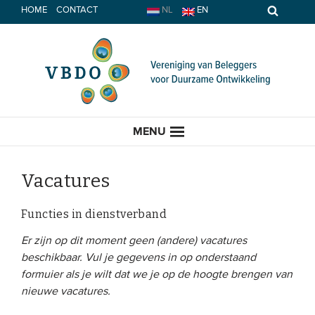
Spring
HOME
CONTACT
NL
EN
naar
inhoud
MENU
Vacatures
HOME
Functies in dienstverband
Er zijn op dit moment geen (andere) vacatures
ACTUEEL
beschikbaar. Vul je gegevens in op onderstaand
formuier als je wilt dat we je op de hoogte brengen van
Nieuws
nieuwe vacatures.
Opinie