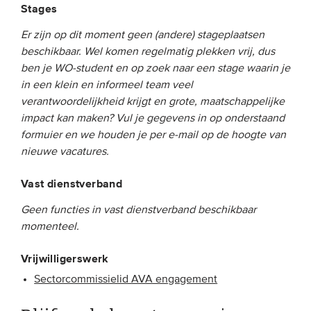
Stages
Er zijn op dit moment geen (andere) stageplaatsen
EVENEMENTEN
beschikbaar. Wel komen regelmatig plekken vrij, dus
Van de VBDO
ben je WO-student en op zoek naar een stage waarin je
in een klein en informeel team veel
Van leden & partners
verantwoordelijkheid krijgt en grote, maatschappelijke
impact kan maken? Vul je gegevens in op onderstaand
MEDIA
formuier en we houden je per e-mail op de hoogte van
nieuwe vacatures.
Publicaties
Vast dienstverband
Webinars
Podcasts
Geen functies in vast dienstverband beschikbaar
momenteel.
Video’s
Vrijwilligerswerk
WIE WE ZIJN
Sectorcommissielid AVA engagement
Vereniging