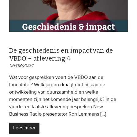
EVENEMENTEN
Van de VBDO
Van leden & partners
De geschiedenis en impact van de
VBDO – aflevering 4
MEDIA
06/08/2024
Publicaties
Wat voor gesprekken voert de VBDO aan de
Webinars
lunchtafel? Welk jargon draagt niet bij aan de
Podcasts
ontwikkeling van duurzaamheid en welke
momenten zijn het komende jaar belangrijk? In de
Video’s
vierde en laatste aflevering bespreken New
Business Radio presentator Ron Lemmens […]
WIE WE ZIJN
Lees meer
Vereniging