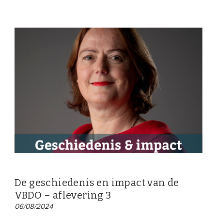
Onze leden
Team
Bestuur
Partners & netwerken
WAT WE DOEN
Engagement
Benchmarking
Kennisdeling
CONTACT
De geschiedenis en impact van de
VBDO – aflevering 3
UITGEBREID ZOEKEN
06/08/2024