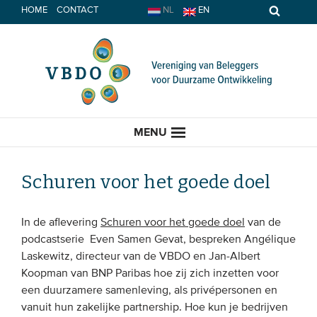
Spring
HOME
CONTACT
NL
EN
naar
inhoud
MENU
Schuren voor het goede doel
HOME
In de aflevering
Schuren voor het goede doel
van de
podcastserie Even Samen Gevat, bespreken Angélique
ACTUEEL
Laskewitz, directeur van de VBDO en Jan-Albert
Koopman van BNP Paribas hoe zij zich inzetten voor
Nieuws
een duurzamere samenleving, als privépersonen en
vanuit hun zakelijke partnership. Hoe kun je bedrijven
Opinie