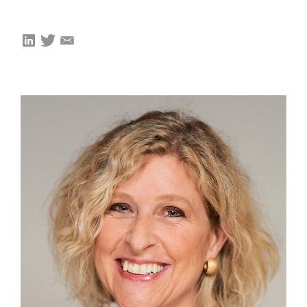
Onze leden
Team
Bestuur
Partners & netwerken
WAT WE DOEN
Engagement
Benchmarking
Kennisdeling
CONTACT
UITGEBREID ZOEKEN