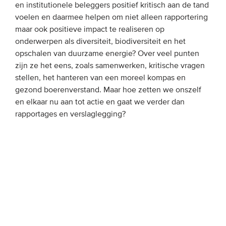
en institutionele beleggers positief kritisch aan de tand
voelen en daarmee helpen om niet alleen rapportering
EVENEMENTEN
maar ook positieve impact te realiseren op
onderwerpen als diversiteit, biodiversiteit en het
Van de VBDO
opschalen van duurzame energie? Over veel punten
Van leden & partners
zijn ze het eens, zoals samenwerken, kritische vragen
stellen, het hanteren van een moreel kompas en
gezond boerenverstand. Maar hoe zetten we onszelf
MEDIA
en elkaar nu aan tot actie en gaat we verder dan
rapportages en verslaglegging?
Publicaties
Webinars
Podcasts
Video’s
WIE WE ZIJN
Vereniging