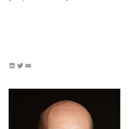
EVENEMENTEN
Van de VBDO
Van leden & partners
MEDIA
Publicaties
Webinars
Podcasts
Video’s
WIE WE ZIJN
Vereniging