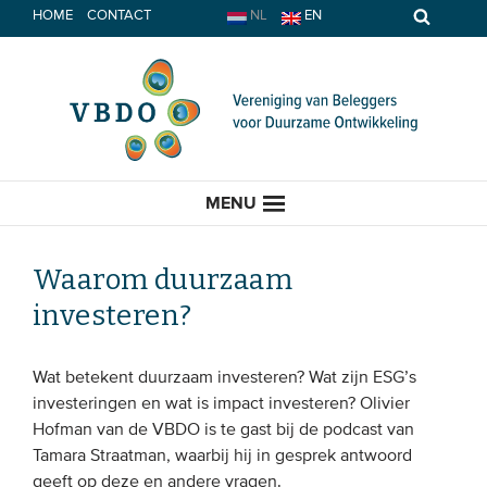
Spring
HOME
CONTACT
NL
EN
naar
inhoud
MENU
Waarom duurzaam
investeren?
HOME
Wat betekent duurzaam investeren? Wat zijn ESG’s
ACTUEEL
investeringen en wat is impact investeren? Olivier
Hofman van de VBDO is te gast bij de podcast van
Nieuws
Tamara Straatman, waarbij hij in gesprek antwoord
Opinie
geeft op deze en andere vragen.