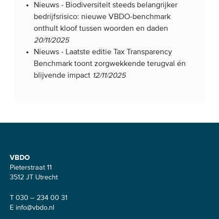
Nieuws -
Biodiversiteit steeds belangrijker
bedrijfsrisico: nieuwe VBDO-benchmark
onthult kloof tussen woorden en daden
20/11/2025
Nieuws -
Laatste editie Tax Transparency
Benchmark toont zorgwekkende terugval én
blijvende impact
12/11/2025
Contact
VBDO
Pieterstraat 11
3512 JT Utrecht
T 030 – 234 00 31
E
info@vbdo.nl