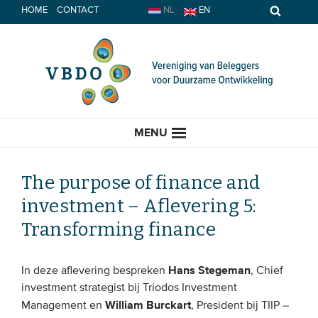
Spring
HOME
CONTACT
NL
EN
naar
inhoud
MENU
The purpose of finance and
investment – Aflevering 5:
HOME
Transforming finance
ACTUEEL
Hans Stegeman
In deze aflevering bespreken
, Chief
Nieuws
investment strategist bij Triodos Investment
William Burckart
Management en
, President bij TIIP –
Opinie