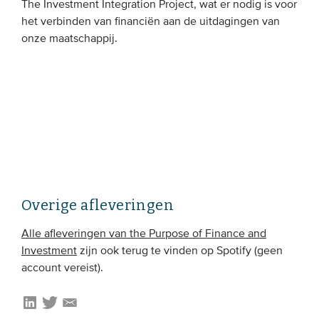
The Investment Integration Project, wat er nodig is voor
het verbinden van financiën aan de uitdagingen van
EVENEMENTEN
onze maatschappij.
Van de VBDO
Van leden & partners
MEDIA
Publicaties
Webinars
Overige afleveringen
Podcasts
Alle afleveringen van the Purpose of Finance and
Video’s
Investment
zijn ook terug te vinden op Spotify (geen
account vereist).
WIE WE ZIJN
Vereniging