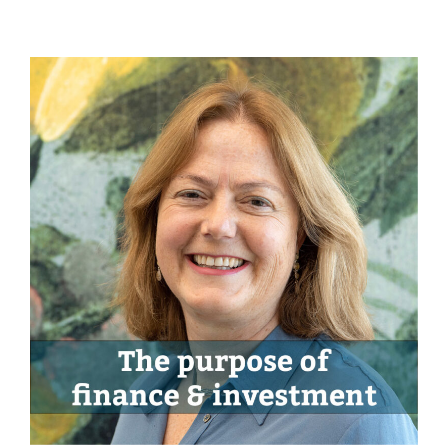
Onze leden
Team
Bestuur
Partners & netwerken
WAT WE DOEN
Engagement
Benchmarking
Kennisdeling
CONTACT
UITGEBREID ZOEKEN