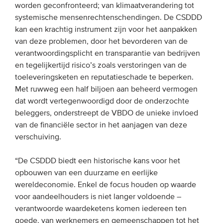
worden geconfronteerd; van klimaatverandering tot
Onze leden
systemische mensenrechtenschendingen. De CSDDD
Team
kan een krachtig instrument zijn voor het aanpakken
van deze problemen, door het bevorderen van de
Bestuur
verantwoordingsplicht en transparantie van bedrijven
Partners & netwerken
en tegelijkertijd risico’s zoals verstoringen van de
toeleveringsketen en reputatieschade te beperken.
Met ruwweg een half biljoen aan beheerd vermogen
WAT WE DOEN
dat wordt vertegenwoordigd door de onderzochte
beleggers, onderstreept de VBDO de unieke invloed
Engagement
van de financiële sector in het aanjagen van deze
Benchmarking
verschuiving.
Kennisdeling
“De CSDDD biedt een historische kans voor het
opbouwen van een duurzame en eerlijke
CONTACT
wereldeconomie. Enkel de focus houden op waarde
voor aandeelhouders is niet langer voldoende –
UITGEBREID ZOEKEN
verantwoorde waardeketens komen iedereen ten
goede, van werknemers en gemeenschappen tot het