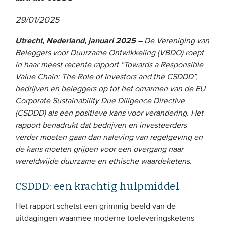
29/01/2025
EVENEMENTEN
Utrecht, Nederland, januari 2025 –
De Vereniging van
Van de VBDO
Beleggers voor Duurzame Ontwikkeling (VBDO) roept
Van leden & partners
in haar meest recente rapport “Towards a Responsible
Value Chain: The Role of Investors and the CSDDD”,
bedrijven en beleggers op tot het omarmen van de EU
MEDIA
Corporate Sustainability Due Diligence Directive
(CSDDD) als een positieve kans voor verandering. Het
Publicaties
rapport benadrukt dat bedrijven en investeerders
Webinars
verder moeten gaan dan naleving van regelgeving en
de kans moeten grijpen voor een overgang naar
Podcasts
wereldwijde duurzame en ethische waardeketens.
Video’s
CSDDD: een krachtig hulpmiddel
WIE WE ZIJN
Het rapport schetst een grimmig beeld van de
uitdagingen waarmee moderne toeleveringsketens
Vereniging