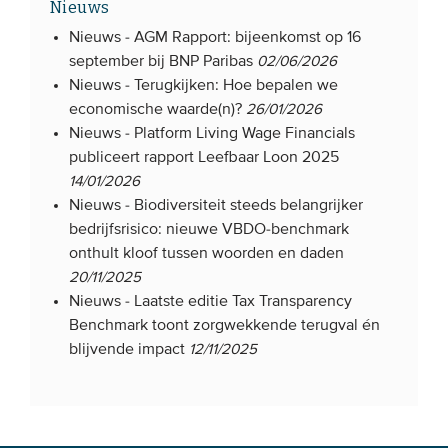
Nieuws
Nieuws -
AGM Rapport: bijeenkomst op 16
september bij BNP Paribas
02/06/2026
Nieuws -
Terugkijken: Hoe bepalen we
economische waarde(n)?
26/01/2026
Nieuws -
Platform Living Wage Financials
publiceert rapport Leefbaar Loon 2025
14/01/2026
Nieuws -
Biodiversiteit steeds belangrijker
bedrijfsrisico: nieuwe VBDO-benchmark
onthult kloof tussen woorden en daden
20/11/2025
Nieuws -
Laatste editie Tax Transparency
Benchmark toont zorgwekkende terugval én
blijvende impact
12/11/2025