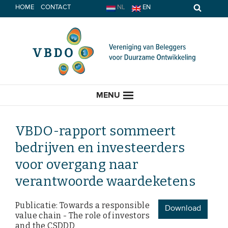
Spring
HOME
CONTACT
NL
EN
naar
inhoud
MENU
VBDO-rapport sommeert
bedrijven en investeerders
HOME
voor overgang naar
verantwoorde waardeketens
ACTUEEL
Publicatie: Towards a responsible
Nieuws
Download
value chain - The role of investors
Opinie
and the CSDDD