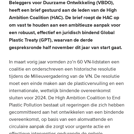
Beleggers voor Duurzame Ontwikkeling (VBDO),
heeft een brief gestuurd aan de leden van de High
EVENEMENTEN
Ambition Coalition (HAC). De brief roept de HAC op
om vast te houden aan een ambitieuze aanpak voor
Van de VBDO
een robuust, effectief en juridisch bindend Global
Van leden & partners
Plastic Treaty (GPT), waarvan de derde
gespreksronde half november dit jaar van start gaat.
MEDIA
In maart vorig jaar vormden zo’n 60 VN-lidstaten een
coalitie en onderschreven een historische resolutie
Publicaties
tijdens de Milieuvergadering van de VN. De resolutie
Webinars
moet een einde maken aan de plasticvervuiling en een
Podcasts
internationale, wettelijk bindende overeenkomst
sluiten voor 2024. De High Ambition Coalition to End
Video’s
Plastic Pollution bestaat uit regeringen die zich hebben
gecommitteerd aan het ontwikkelen van een bindende
WIE WE ZIJN
overeenkomst, op basis van een alomvattende en
circulaire aanpak die zorgt voor urgente actie en
Vereniging
effectieve interventies gedurende de gehele