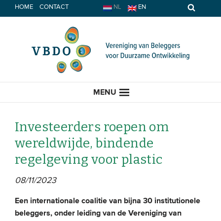
Spring
HOME
CONTACT
NL
EN
naar
inhoud
MENU
Investeerders roepen om
wereldwijde, bindende
HOME
regelgeving voor plastic
ACTUEEL
08/11/2023
Nieuws
Een internationale coalitie van bijna 30 institutionele
beleggers, onder leiding van de Vereniging van
Opinie