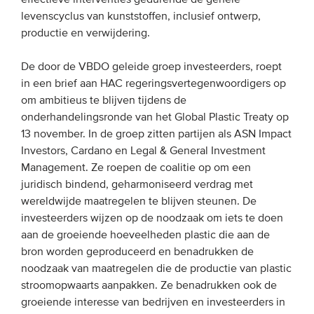
levenscyclus van kunststoffen, inclusief ontwerp,
Onze leden
productie en verwijdering.
Team
Bestuur
De door de VBDO geleide groep investeerders, roept
in een brief aan HAC regeringsvertegenwoordigers op
Partners & netwerken
om ambitieus te blijven tijdens de
onderhandelingsronde van het Global Plastic Treaty op
WAT WE DOEN
13 november. In de groep zitten partijen als ASN Impact
Investors, Cardano en Legal & General Investment
Engagement
Management. Ze roepen de coalitie op om een
juridisch bindend, geharmoniseerd verdrag met
Benchmarking
wereldwijde maatregelen te blijven steunen. De
Kennisdeling
investeerders wijzen op de noodzaak om iets te doen
aan de groeiende hoeveelheden plastic die aan de
bron worden geproduceerd en benadrukken de
CONTACT
noodzaak van maatregelen die de productie van plastic
stroomopwaarts aanpakken. Ze benadrukken ook de
UITGEBREID ZOEKEN
groeiende interesse van bedrijven en investeerders in