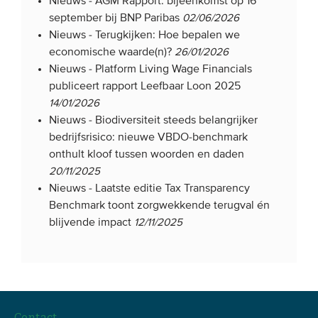
Nieuws -
AGM Rapport: bijeenkomst op 16
september bij BNP Paribas
02/06/2026
Nieuws -
Terugkijken: Hoe bepalen we
economische waarde(n)?
26/01/2026
Nieuws -
Platform Living Wage Financials
publiceert rapport Leefbaar Loon 2025
14/01/2026
Nieuws -
Biodiversiteit steeds belangrijker
bedrijfsrisico: nieuwe VBDO-benchmark
onthult kloof tussen woorden en daden
20/11/2025
Nieuws -
Laatste editie Tax Transparency
Benchmark toont zorgwekkende terugval én
blijvende impact
12/11/2025
Contact