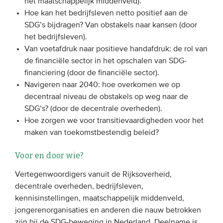
het maatschappelijk middenveld).
Hoe kan het bedrijfsleven netto positief aan de
SDG’s bijdragen? Van obstakels naar kansen (door
het bedrijfsleven).
Van voetafdruk naar positieve handafdruk: de rol van
de financiële sector in het opschalen van SDG-
financiering (door de financiële sector).
Navigeren naar 2040: hoe overkomen we op
decentraal niveau de obstakels op weg naar de
SDG’s? (door de decentrale overheden).
Hoe zorgen we voor transitievaardigheden voor het
maken van toekomstbestendig beleid?
Voor en door wie?
Vertegenwoordigers vanuit de Rijksoverheid,
decentrale overheden, bedrijfsleven,
kennisinstellingen, maatschappelijk middenveld,
jongerenorganisaties en anderen die nauw betrokken
zijn bij de SDG-beweging in Nederland. Deelname is