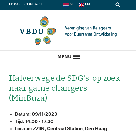
Spring
HOME
CONTACT
NL
EN
naar
inhoud
MENU
Halverwege de SDG’s: op zoek
naar game changers
HOME
(MinBuza)
ACTUEEL
Datum:
09/11/2023
Tijd:
14:00 - 17:30
Nieuws
Locatie:
ZZIIN, Centraal Station, Den Haag
Opinie