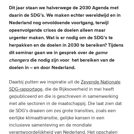
Dit jaar staan we halverwege de 2030 Agenda met
daarin de SDG’s. We maken echter wereldwijd en in
EVENEMENTEN
Nederland nog onvoldoende voortgang, terwijl
Van de VBDO
opeenvolgende crises de doelen alleen maar
urgenter maken. Wat is er nodig om de SDG’s te
Van leden & partners
herpakken en de doelen in 2030 te bereiken? Tijdens
dit seminar gaan we
in gesprek over de
game
MEDIA
changers
die nodig zijn voor het bereiken van de
doelen in – en door Nederland.
Publicaties
Webinars
Daarbij putten we inspiratie uit de
Zevende Nationale
SDG-rapportage
, die de Rijksoverheid in mei heeft
Podcasts
gepubliceerd en die is geschreven in samenwerking
Video’s
met alle sectoren in de maatschappij. Die laat zien dat
de SDG’s draaien om zes grote transities, zoals een
eerlijke klimaattransitie, gelijke kansen in een
WIE WE ZIJN
inclusieve samenleving en de mondiale
Vereniging
verantwoordelijkheid van Nederland. Het opschalen