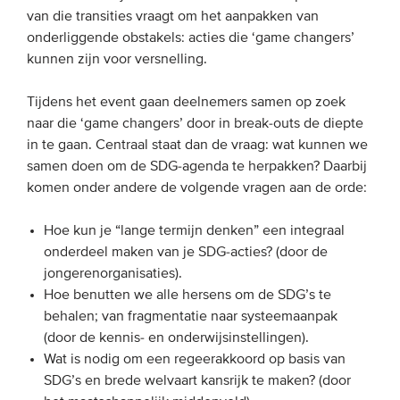
van die transities vraagt om het aanpakken van
Onze leden
onderliggende obstakels: acties die ‘game changers’
Team
kunnen zijn voor versnelling.
Bestuur
Tijdens het event gaan deelnemers samen op zoek
Partners & netwerken
naar die ‘game changers’ door in break-outs de diepte
in te gaan. Centraal staat dan de vraag: wat kunnen we
samen doen om de SDG-agenda te herpakken? Daarbij
WAT WE DOEN
komen onder andere de volgende vragen aan de orde:
Engagement
Hoe kun je “lange termijn denken” een integraal
Benchmarking
onderdeel maken van je SDG-acties? (door de
Kennisdeling
jongerenorganisaties).
Hoe benutten we alle hersens om de SDG’s te
behalen; van fragmentatie naar systeemaanpak
CONTACT
(door de kennis- en onderwijsinstellingen).
Wat is nodig om een regeerakkoord op basis van
UITGEBREID ZOEKEN
SDG’s en brede welvaart kansrijk te maken? (door