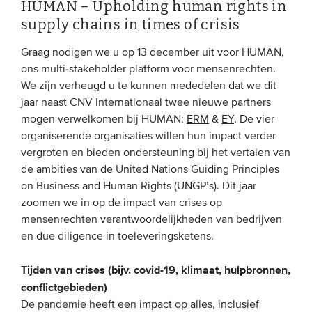
HUMAN – Upholding human rights in
supply chains in times of crisis
EVENEMENTEN
Graag nodigen we u op 13 december uit voor HUMAN,
Van de VBDO
ons multi-stakeholder platform voor mensenrechten.
We zijn verheugd u te kunnen mededelen dat we dit
Van leden & partners
jaar naast CNV Internationaal twee nieuwe partners
mogen verwelkomen bij HUMAN:
ERM
&
EY
. De vier
MEDIA
organiserende organisaties willen hun impact verder
vergroten en bieden ondersteuning bij het vertalen van
Publicaties
de ambities van de United Nations Guiding Principles
Webinars
on Business and Human Rights (UNGP’s). Dit jaar
zoomen we in op de impact van crises op
Podcasts
mensenrechten verantwoordelijkheden van bedrijven
Video’s
en due diligence in toeleveringsketens.
Tijden van crises (bijv. covid-19, klimaat, hulpbronnen,
WIE WE ZIJN
conflictgebieden)
De pandemie heeft een impact op alles, inclusief
Vereniging