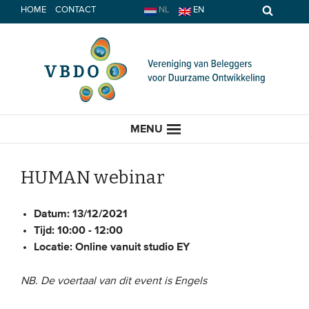
Spring
HOME
CONTACT
NL
EN
naar
inhoud
MENU
HUMAN webinar
HOME
Datum:
13/12/2021
Tijd:
10:00 - 12:00
Locatie:
Online vanuit studio EY
ACTUEEL
Nieuws
NB. De voertaal van dit event is Engels
Opinie