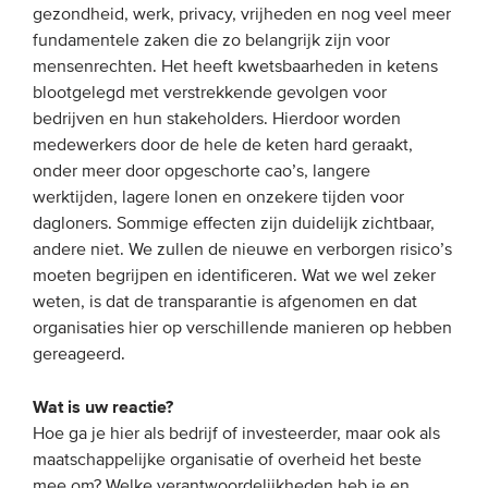
gezondheid, werk, privacy, vrijheden en nog veel meer
Onze leden
fundamentele zaken die zo belangrijk zijn voor
Team
mensenrechten. Het heeft kwetsbaarheden in ketens
blootgelegd met verstrekkende gevolgen voor
Bestuur
bedrijven en hun stakeholders. Hierdoor worden
Partners & netwerken
medewerkers door de hele de keten hard geraakt,
onder meer door opgeschorte cao’s, langere
werktijden, lagere lonen en onzekere tijden voor
WAT WE DOEN
dagloners. Sommige effecten zijn duidelijk zichtbaar,
andere niet. We zullen de nieuwe en verborgen risico’s
Engagement
moeten begrijpen en identificeren. Wat we wel zeker
Benchmarking
weten, is dat de transparantie is afgenomen en dat
Kennisdeling
organisaties hier op verschillende manieren op hebben
gereageerd.
CONTACT
Wat is uw reactie?
Hoe ga je hier als bedrijf of investeerder, maar ook als
UITGEBREID ZOEKEN
maatschappelijke organisatie of overheid het beste
mee om? Welke verantwoordelijkheden heb je en