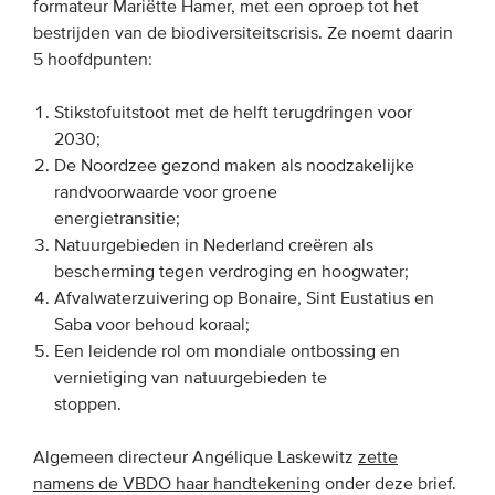
formateur Mariëtte Hamer, met een oproep tot het
bestrijden van de biodiversiteitscrisis. Ze noemt daarin
EVENEMENTEN
5 hoofdpunten:
Van de VBDO
Stikstofuitstoot met de helft terugdringen voor
2030;
Van leden & partners
De Noordzee gezond maken als noodzakelijke
randvoorwaarde voor groene
MEDIA
energietransitie;
Natuurgebieden in Nederland creëren als
Publicaties
bescherming tegen verdroging en hoogwater;
Webinars
Afvalwaterzuivering op Bonaire, Sint Eustatius en
Saba voor behoud koraal;
Podcasts
Een leidende rol om mondiale ontbossing en
Video’s
vernietiging van natuurgebieden te
stoppen.
WIE WE ZIJN
Algemeen directeur Angélique Laskewitz
zette
Vereniging
namens de VBDO haar handtekening
onder deze brief.