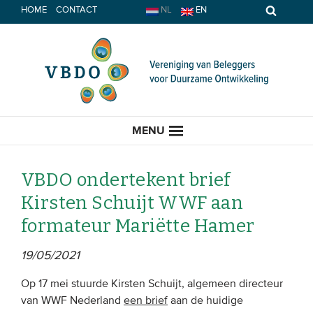
Spring
HOME
CONTACT
NL
EN
naar
inhoud
MENU
VBDO ondertekent brief
Kirsten Schuijt WWF aan
HOME
formateur Mariëtte Hamer
ACTUEEL
19/05/2021
Nieuws
Op 17 mei stuurde Kirsten Schuijt, algemeen directeur
van WWF Nederland
een brief
aan de huidige
Opinie