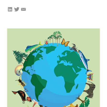
Onze leden
Team
Bestuur
Partners & netwerken
WAT WE DOEN
Engagement
Benchmarking
Kennisdeling
CONTACT
UITGEBREID ZOEKEN