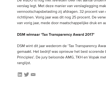
De VBDO is nog niet tevreden over het aantal ondern
verslag legt. Met deze manier van verslaglegging ma
vennootschapsbelasting zij afdragen. 32 procent van
richtlijnen. Vorig jaar was dit nog 25 procent. De ver
van vorig jaar, mede door maatschappelijke druk en
DSM winnaar ‘Tax Transparency Award 2017’
DSM wint dit jaar wederom de ‘Tax Transparency Awar
gemaakt. Het bedrijf was opnieuw het best scorende b
Principles’. De jury beloonde AMG, TKH en Vopak met 
ranglijst.