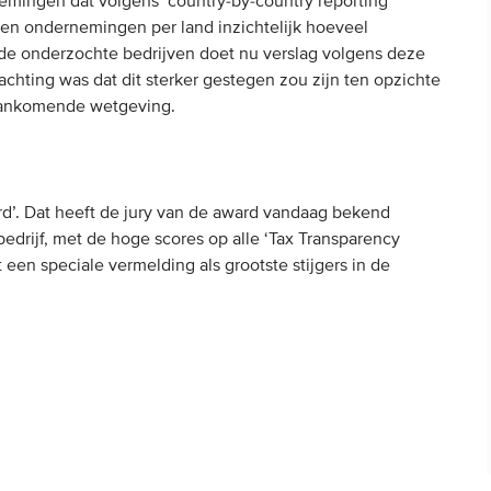
emingen dat volgens ‘country-by-country reporting’
ken ondernemingen per land inzichtelijk hoeveel
 de onderzochte bedrijven doet nu verslag volgens deze
wachting was dat dit sterker gestegen zou zijn ten opzichte
 aankomende wetgeving.
d’. Dat heeft de jury van de award vandaag bekend
edrijf, met de hoge scores op alle ‘Tax Transparency
een speciale vermelding als grootste stijgers in de