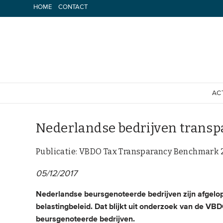
Spring
HOME
CONTACT
naar
inhoud
AC
Nederlandse bedrijven transpa
Publicatie: VBDO Tax Transparancy Benchmark 
05/12/2017
Nederlandse beursgenoteerde bedrijven zijn afgelo
belastingbeleid. Dat blijkt uit onderzoek van de VB
beursgenoteerde bedrijven.