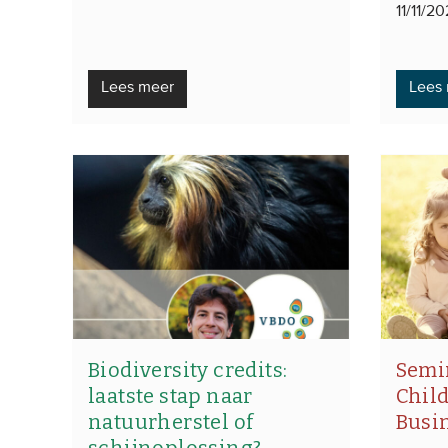
11/11/2
Lees meer
Lees
Biodiversity credits:
Semi
laatste stap naar
Chil
natuurherstel of
Busi