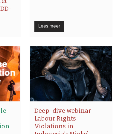
het
DDD-
Lees meer
le
Deep-dive webinar
g
Labour Rights
tion
Violations in