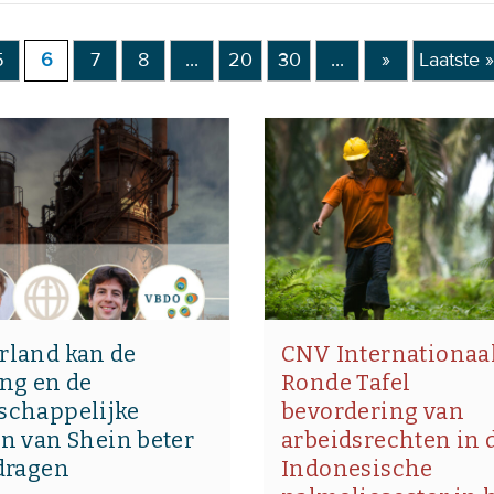
5
6
7
8
...
20
30
...
»
Laatste »
rland kan de
CNV Internationaal
ng en de
Ronde Tafel
schappelijke
bevordering van
n van Shein beter
arbeidsrechten in 
dragen
Indonesische