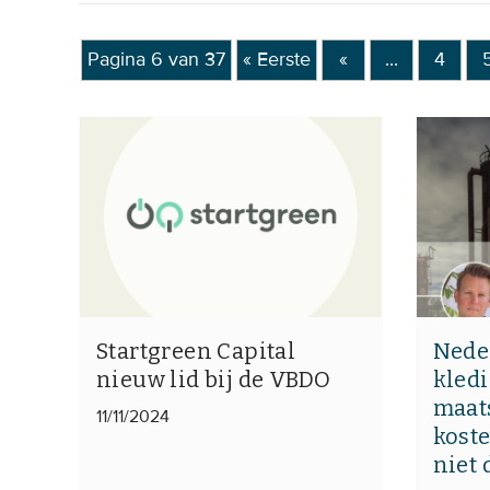
Pagina 6 van 37
« Eerste
«
...
4
Startgreen Capital
Nede
nieuw lid bij de VBDO
kledi
maat
11/11/2024
koste
niet 