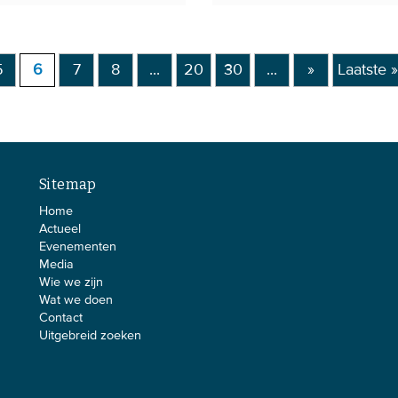
5
6
7
8
...
20
30
...
»
Laatste »
Sitemap
Home
Actueel
Evenementen
Media
Wie we zijn
Wat we doen
Contact
Uitgebreid zoeken