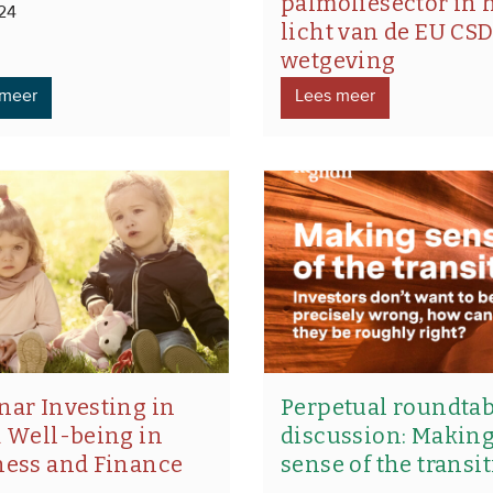
palmoliesector in 
024
licht van de EU CS
wetgeving
 meer
Lees meer
nar Investing in
Perpetual roundtab
d Well-being in
discussion: Makin
ness and Finance
sense of the transi