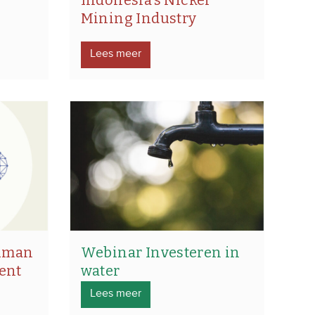
Indonesia’s Nickel
Mining Industry
Lees meer
Human
Webinar Investeren in
vent
water
Lees meer