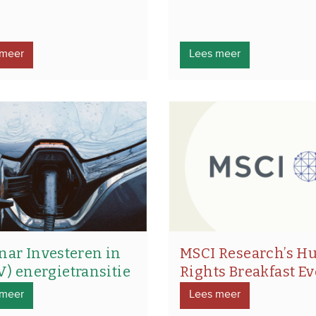
 meer
Lees meer
nar Investeren in
MSCI Research’s 
V) energietransitie
Rights Breakfast E
 meer
Lees meer