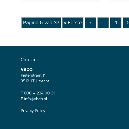
Pagina 6 van 37
« Eerste
«
...
4
Contact
VBDO
Pieterstraat 11
3512 JT Utrecht
T 030 – 234 00 31
E
info@vbdo.nl
Privacy Policy