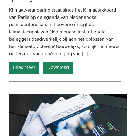
Onze leden
Klimaatverandering staat sinds het Klimaatakkoord
Team
van Parijs op de agenda van Nederlandse
pensioenfondsen. In hoeverre draagt de
Bestuur
klimaataanpak van Nederlandse institutionele
Partners & netwerken
beleggers daadwerkelijk bij aan het oplossen van
het klimaatprobleem? Nauwelijks, zo blijkt uit nieuw
onderzoek van de Vereniging van […]
WAT WE DOEN
Lees meer
Download
Engagement
Benchmarking
Kennisdeling
CONTACT
UITGEBREID ZOEKEN