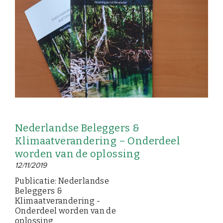
EVENEMENTEN
Van de VBDO
Van leden & partners
MEDIA
Publicaties
Nederlandse Beleggers &
Webinars
Klimaatverandering – Onderdeel
Podcasts
worden van de oplossing
12/11/2019
Video’s
Publicatie: Nederlandse
Beleggers &
WIE WE ZIJN
Klimaatverandering -
Onderdeel worden van de
Vereniging
oplossing