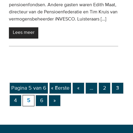
pensioenfondsen. Andere gasten waren Edith Maat,
directeur van de Pensioenfederatie en Tim Kruis van
vermogensbeheerder iNVESCO. Luisteraars […]
Lees meer
Pagina 5 van 6
« Eerste
«
...
2
3
4
5
6
»