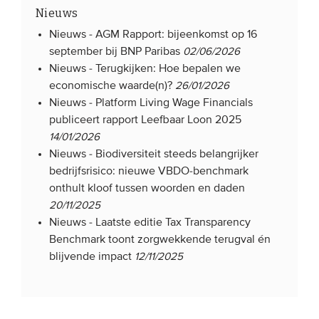
Nieuws
Nieuws -
AGM Rapport: bijeenkomst op 16
september bij BNP Paribas
02/06/2026
Nieuws -
Terugkijken: Hoe bepalen we
economische waarde(n)?
26/01/2026
Nieuws -
Platform Living Wage Financials
publiceert rapport Leefbaar Loon 2025
14/01/2026
Nieuws -
Biodiversiteit steeds belangrijker
bedrijfsrisico: nieuwe VBDO-benchmark
onthult kloof tussen woorden en daden
20/11/2025
Nieuws -
Laatste editie Tax Transparency
Benchmark toont zorgwekkende terugval én
blijvende impact
12/11/2025