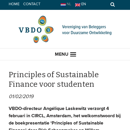
Spring
HOME
CONTACT
NL
EN
naar
inhoud
MENU
Principles of Sustainable
Finance voor studenten
HOME
01/02/2019
ACTUEEL
VBDO-directeur Angélique Laskewitz verzorgt 4
februari in CIRCL, Amsterdam, het welkomstwoord bij
Nieuws
de boekpresentatie ‘Principles of Sustainable
Opinie