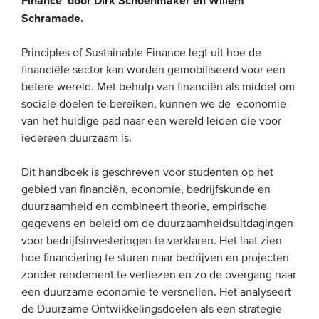
Finance’ door Dirk Schoenmaker en Willem
Schramade.
EVENEMENTEN
Principles of Sustainable Finance legt uit hoe de
Van de VBDO
financiële sector kan worden gemobiliseerd voor een
betere wereld. Met behulp van financiën als middel om
Van leden & partners
sociale doelen te bereiken, kunnen we de economie
van het huidige pad naar een wereld leiden die voor
MEDIA
iedereen duurzaam is.
Publicaties
Dit handboek is geschreven voor studenten op het
Webinars
gebied van financiën, economie, bedrijfskunde en
duurzaamheid en combineert theorie, empirische
Podcasts
gegevens en beleid om de duurzaamheidsuitdagingen
Video’s
voor bedrijfsinvesteringen te verklaren. Het laat zien
hoe financiering te sturen naar bedrijven en projecten
zonder rendement te verliezen en zo de overgang naar
WIE WE ZIJN
een duurzame economie te versnellen. Het analyseert
de Duurzame Ontwikkelingsdoelen als een strategie
Vereniging