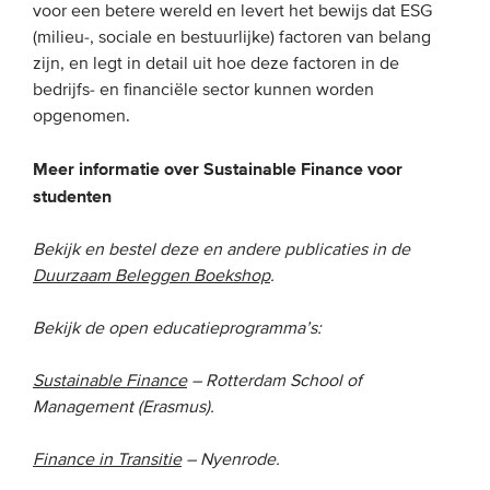
voor een betere wereld en levert het bewijs dat ESG
Onze leden
(milieu-, sociale en bestuurlijke) factoren van belang
Team
zijn, en legt in detail uit hoe deze factoren in de
bedrijfs- en financiële sector kunnen worden
Bestuur
opgenomen.
Partners & netwerken
Meer informatie over Sustainable Finance voor
studenten
WAT WE DOEN
Bekijk en bestel deze en andere publicaties in de
Engagement
Duurzaam Beleggen Boekshop
.
Benchmarking
Kennisdeling
Bekijk de open educatieprogramma’s:
Sustainable Finance
– Rotterdam School of
CONTACT
Management (Erasmus).
UITGEBREID ZOEKEN
Finance in Transitie
– Nyenrode.