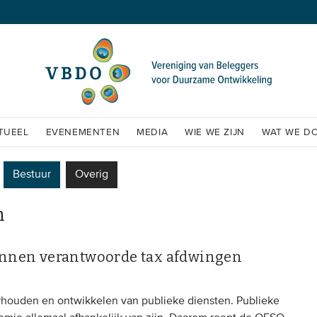
TUEEL
EVENEMENTEN
MEDIA
WIE WE ZIJN
WAT WE D
Bestuur
Overig
n
kunnen verantwoorde tax afdwingen
erhouden en ontwikkelen van publieke diensten. Publieke