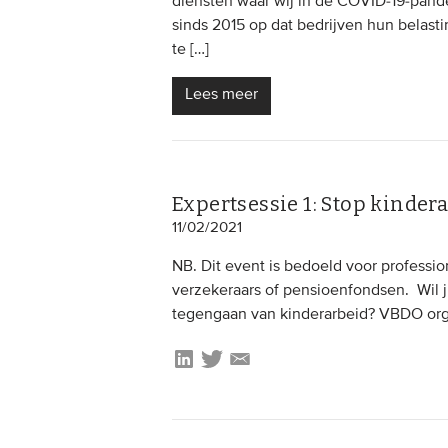
diensten waar wij in de COVID-19-pand
sinds 2015 op dat bedrijven hun belas
te […]
Lees meer
Expertsessie 1: Stop kinder
11/02/2021
NB. Dit event is bedoeld voor professi
verzekeraars of pensioenfondsen. Wil ji
tegengaan van kinderarbeid? VBDO orga