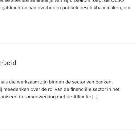
emie allemaal afhankelijk van zijn. Daarom roept de OESO
tingafdrachten aan overheden publiek beschikbaar maken, om
arbeid
onals die werkzaam zijn binnen de sector van banken,
j meedenken over de rol van de financiële sector in het
niseert in samenwerking met de Alliantie […]