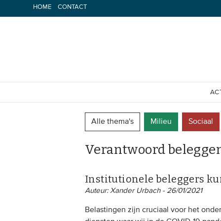
Spring
HOME
CONTACT
naar
inhoud
AC
Alle thema's
Milieu
Sociaal
Verantwoord belegge
Institutionele beleggers 
Auteur: Xander Urbach - 26/01/2021
Belastingen zijn cruciaal voor het ond