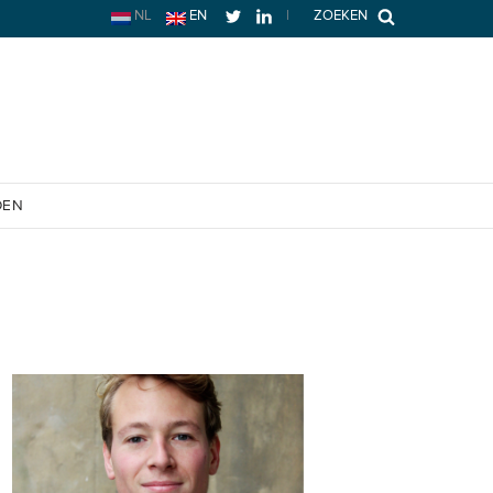
NL
EN
|
ZOEKEN
OEN