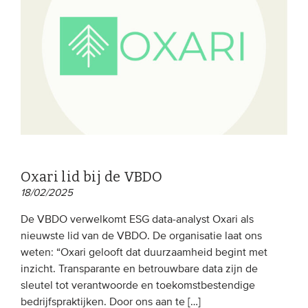
EVENEMENTEN
Van de VBDO
Van leden & partners
MEDIA
Publicaties
Oxari lid bij de VBDO
Webinars
18/02/2025
Podcasts
De VBDO verwelkomt ESG data-analyst Oxari als
Video’s
nieuwste lid van de VBDO. De organisatie laat ons
weten: “Oxari gelooft dat duurzaamheid begint met
inzicht. Transparante en betrouwbare data zijn de
WIE WE ZIJN
sleutel tot verantwoorde en toekomstbestendige
Vereniging
bedrijfspraktijken. Door ons aan te […]