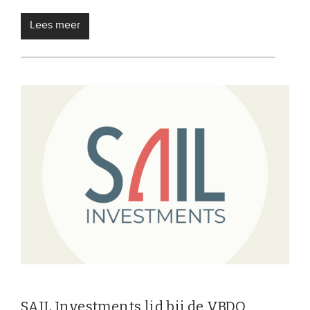
Onze leden
Lees meer
Team
Bestuur
Partners & netwerken
WAT WE DOEN
Engagement
Benchmarking
Kennisdeling
CONTACT
UITGEBREID ZOEKEN
SAIL Investments lid bij de VBDO