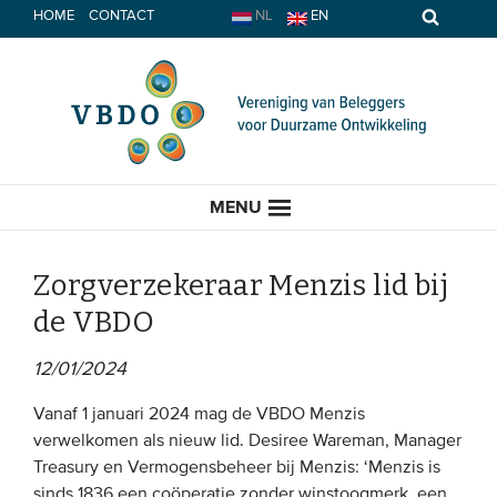
Spring
HOME
CONTACT
NL
EN
naar
inhoud
MENU
Zorgverzekeraar Menzis lid bij
de VBDO
HOME
12/01/2024
ACTUEEL
Vanaf 1 januari 2024 mag de VBDO Menzis
verwelkomen als nieuw lid. Desiree Wareman, Manager
Nieuws
Treasury en Vermogensbeheer bij Menzis: ‘Menzis is
Opinie
sinds 1836 een coöperatie zonder winstoogmerk, een