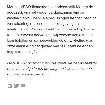
Onze leden
Met het VBDO-lidmaatschap onderschrijft Menzis de
noodzaak van het verder verduurzamen van de
Team
kapitaalmarkt. Financiële beslissingen hebben per slot
Bestuur
van rekening impact op mens, omgeving en
maatschappij. Voor ons biedt het lidmaatschap toegang
Partners & netwerken
tot een relevant netwerk en wij verwachten dat door
kennisdeling en samenwerking de ontwikkeling van
WAT WE DOEN
onze ambitie op het gebied van duurzaam beleggen
nog actueler blijft.’
Engagement
Benchmarking
De VBDO is dankbaar voor de steun die ze van Menzis
en haar overige leden ontvangt en kijkt uit naar een
Kennisdeling
duurzame samenwerking.
CONTACT
UITGEBREID ZOEKEN