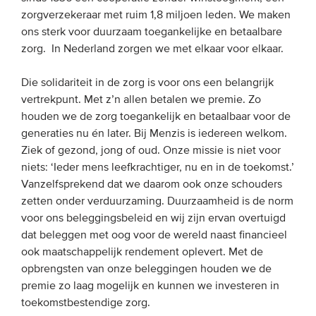
zorgverzekeraar met ruim 1,8 miljoen leden. We maken
ons sterk voor duurzaam toegankelijke en betaalbare
EVENEMENTEN
zorg. In Nederland zorgen we met elkaar voor elkaar.
Van de VBDO
Die solidariteit in de zorg is voor ons een belangrijk
Van leden & partners
vertrekpunt. Met z’n allen betalen we premie. Zo
houden we de zorg toegankelijk en betaalbaar voor de
generaties nu én later. Bij Menzis is iedereen welkom.
MEDIA
Ziek of gezond, jong of oud. Onze missie is niet voor
Publicaties
niets: ‘Ieder mens leefkrachtiger, nu en in de toekomst.’
Vanzelfsprekend dat we daarom ook onze schouders
Webinars
zetten onder verduurzaming. Duurzaamheid is de norm
Podcasts
voor ons beleggingsbeleid en wij zijn ervan overtuigd
dat beleggen met oog voor de wereld naast financieel
Video’s
ook maatschappelijk rendement oplevert. Met de
opbrengsten van onze beleggingen houden we de
WIE WE ZIJN
premie zo laag mogelijk en kunnen we investeren in
toekomstbestendige zorg.
Vereniging