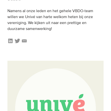
Onze leden
Namens al onze leden en het gehele VBDO-team
Team
willen we Univé van harte welkom heten bij onze
Bestuur
vereniging. We kijken uit naar een prettige en
duurzame samenwerking!
Partners & netwerken
WAT WE DOEN
Engagement
Benchmarking
Kennisdeling
CONTACT
UITGEBREID ZOEKEN