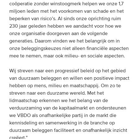
coöperatie zonder winstoogmerk helpen we onze 1,7
miljoen leden met het voorkomen van schade en het
EVENEMENTEN
beperken van risico’s. Al sinds onze oprichting ruim
230 jaar geleden hebben we aandacht voor hoe we
Van de VBDO
onze organisatie doorgeven aan de volgende
Van leden & partners
generaties. Daarom vinden we het belangrijk om in
onze beleggingskeuzes niet alleen financiële aspecten
mee te nemen, maar ook milieu- en sociale aspecten.
MEDIA
Wij streven naar een progressief beleid op het gebied
Publicaties
van duurzaam beleggen en willen een positieve impact
Webinars
hebben op mens, milieu en maatschappij. Om zo te
Podcasts
streven naar een duurzame wereld. Met het
lidmaatschap erkennen we het belang van de
Video’s
verduurzaming van de kapitaalmarkt en ondersteunen
we VBDO als onafhankelijke partij in de markt die
WIE WE ZIJN
kennisdeling en samenwerking in de branche op
duurzaam beleggen faciliteert en onafhankelijk inzicht
Vereniging
creëert.”