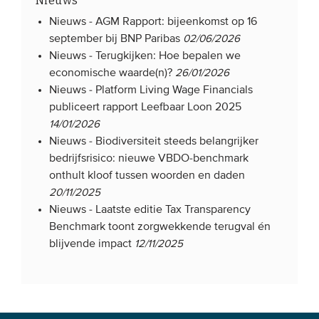
Nieuws
Nieuws -
AGM Rapport: bijeenkomst op 16
september bij BNP Paribas
02/06/2026
Nieuws -
Terugkijken: Hoe bepalen we
economische waarde(n)?
26/01/2026
Nieuws -
Platform Living Wage Financials
publiceert rapport Leefbaar Loon 2025
14/01/2026
Nieuws -
Biodiversiteit steeds belangrijker
bedrijfsrisico: nieuwe VBDO-benchmark
onthult kloof tussen woorden en daden
20/11/2025
Nieuws -
Laatste editie Tax Transparency
Benchmark toont zorgwekkende terugval én
blijvende impact
12/11/2025