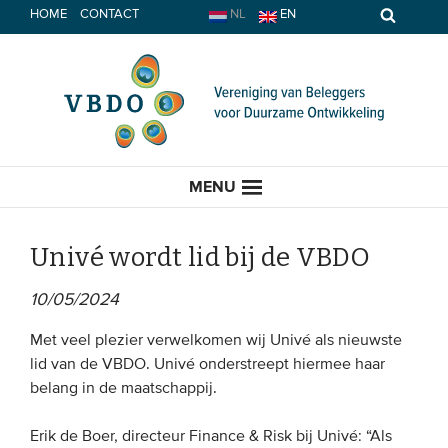
Spring
HOME
CONTACT
NL
EN
naar
inhoud
MENU
Univé wordt lid bij de VBDO
10/05/2024
HOME
Met veel plezier verwelkomen wij Univé als nieuwste
ACTUEEL
lid van de VBDO. Univé onderstreept hiermee haar
belang in de maatschappij.
Nieuws
Erik de Boer, directeur Finance & Risk bij Univé: “Als
Opinie