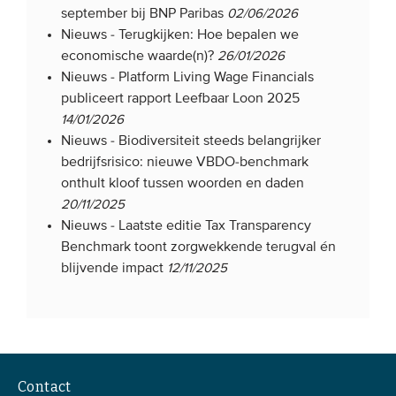
september bij BNP Paribas
02/06/2026
Onze leden
Nieuws -
Terugkijken: Hoe bepalen we
Team
economische waarde(n)?
26/01/2026
Nieuws -
Platform Living Wage Financials
Bestuur
publiceert rapport Leefbaar Loon 2025
Partners & netwerken
14/01/2026
Nieuws -
Biodiversiteit steeds belangrijker
bedrijfsrisico: nieuwe VBDO-benchmark
WAT WE DOEN
onthult kloof tussen woorden en daden
Engagement
20/11/2025
Nieuws -
Laatste editie Tax Transparency
Benchmarking
Benchmark toont zorgwekkende terugval én
Kennisdeling
blijvende impact
12/11/2025
CONTACT
UITGEBREID ZOEKEN
Contact