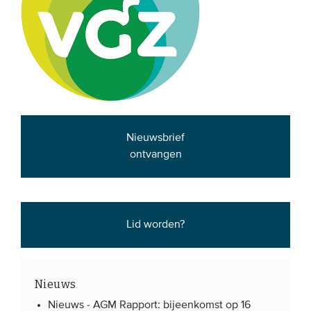
EVENEMENTEN
Van de VBDO
Van leden & partners
MEDIA
Nieuwsbrief
ontvangen
Publicaties
Webinars
Podcasts
Lid worden?
Video’s
WIE WE ZIJN
Nieuws
Vereniging
Nieuws -
AGM Rapport: bijeenkomst op 16