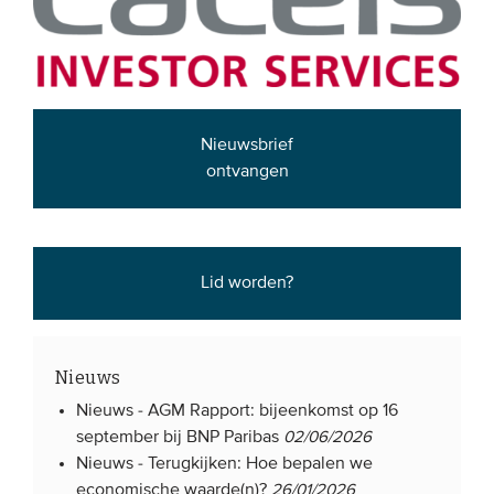
EVENEMENTEN
Van de VBDO
Van leden & partners
Nieuwsbrief
ontvangen
MEDIA
Publicaties
Lid worden?
Webinars
Podcasts
Video’s
Nieuws
Nieuws -
AGM Rapport: bijeenkomst op 16
WIE WE ZIJN
september bij BNP Paribas
02/06/2026
Nieuws -
Terugkijken: Hoe bepalen we
Vereniging
economische waarde(n)?
26/01/2026