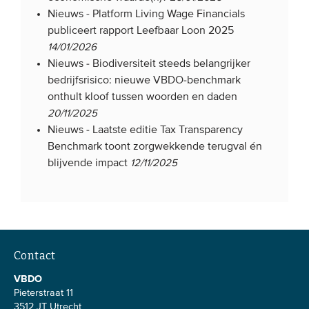
Nieuws -
Platform Living Wage Financials
Onze leden
publiceert rapport Leefbaar Loon 2025
Team
14/01/2026
Bestuur
Nieuws -
Biodiversiteit steeds belangrijker
bedrijfsrisico: nieuwe VBDO-benchmark
Partners & netwerken
onthult kloof tussen woorden en daden
20/11/2025
WAT WE DOEN
Nieuws -
Laatste editie Tax Transparency
Benchmark toont zorgwekkende terugval én
Engagement
blijvende impact
12/11/2025
Benchmarking
Kennisdeling
CONTACT
Contact
VBDO
UITGEBREID ZOEKEN
Pieterstraat 11
3512 JT Utrecht