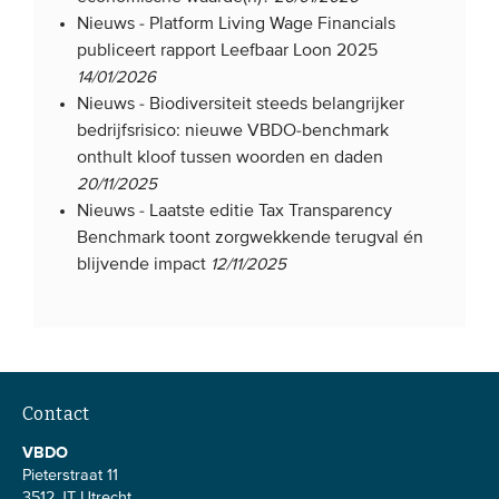
Nieuws -
Platform Living Wage Financials
Onze leden
publiceert rapport Leefbaar Loon 2025
Team
14/01/2026
Bestuur
Nieuws -
Biodiversiteit steeds belangrijker
bedrijfsrisico: nieuwe VBDO-benchmark
Partners & netwerken
onthult kloof tussen woorden en daden
20/11/2025
WAT WE DOEN
Nieuws -
Laatste editie Tax Transparency
Benchmark toont zorgwekkende terugval én
Engagement
blijvende impact
12/11/2025
Benchmarking
Kennisdeling
CONTACT
Contact
VBDO
UITGEBREID ZOEKEN
Pieterstraat 11
3512 JT Utrecht