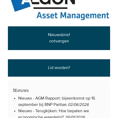
EVENEMENTEN
Van de VBDO
Van leden & partners
Nieuwsbrief
ontvangen
MEDIA
Publicaties
Lid worden?
Webinars
Podcasts
Video’s
Nieuws
Nieuws -
AGM Rapport: bijeenkomst op 16
WIE WE ZIJN
september bij BNP Paribas
02/06/2026
Nieuws -
Terugkijken: Hoe bepalen we
Vereniging
economische waarde(n)?
26/01/2026