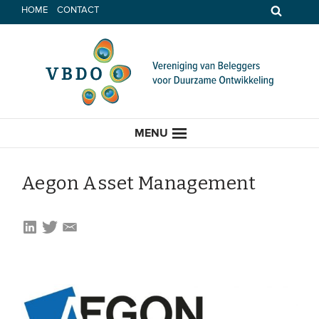
Spring
HOME
CONTACT
naar
inhoud
MENU
Aegon Asset Management
HOME
ACTUEEL
Nieuws
Opinie