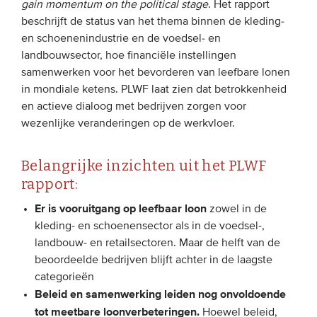
gain momentum on the political stage
. Het rapport
beschrijft de status van het thema binnen de kleding-
EVENEMENTEN
en schoenenindustrie en de voedsel- en
landbouwsector, hoe financiële instellingen
Van de VBDO
samenwerken voor het bevorderen van leefbare lonen
in mondiale ketens. PLWF laat zien dat betrokkenheid
Van leden & partners
en actieve dialoog met bedrijven zorgen voor
wezenlijke veranderingen op de werkvloer.
MEDIA
Belangrijke inzichten uit het PLWF
Publicaties
rapport:
Webinars
Er is vooruitgang op leefbaar loon
zowel in de
Podcasts
kleding- en schoenensector als in de voedsel-,
Video’s
landbouw- en retailsectoren. Maar de helft van de
beoordeelde bedrijven blijft achter in de laagste
categorieën
WIE WE ZIJN
Beleid en samenwerking leiden nog onvoldoende
Vereniging
tot meetbare loonverbeteringen.
Hoewel beleid,