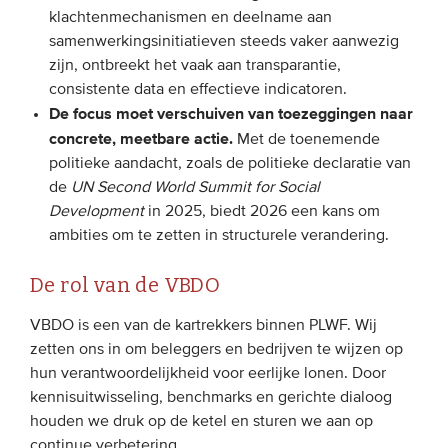
klachtenmechanismen en deelname aan
Onze leden
samenwerkingsinitiatieven steeds vaker aanwezig
Team
zijn, ontbreekt het vaak aan transparantie,
consistente data en effectieve indicatoren.
Bestuur
De focus moet verschuiven van toezeggingen naar
Partners & netwerken
concrete, meetbare actie.
Met de toenemende
politieke aandacht, zoals de politieke declaratie van
de
UN
Second
World Summit for Social
WAT WE DOEN
Development
in 2025, biedt 2026 een kans om
Engagement
ambities om te zetten in structurele verandering.
Benchmarking
De rol van de VBDO
Kennisdeling
VBDO is een van de kartrekkers binnen PLWF. Wij
zetten ons in om beleggers en bedrijven te wijzen op
CONTACT
hun verantwoordelijkheid voor eerlijke lonen. Door
kennisuitwisseling, benchmarks en gerichte dialoog
UITGEBREID ZOEKEN
houden we druk op de ketel en sturen we aan op
continue verbetering.