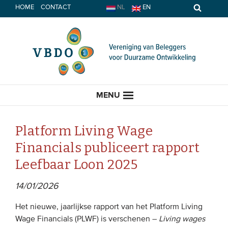
Spring
HOME
CONTACT
NL
EN
naar
inhoud
MENU
Platform Living Wage
Financials publiceert rapport
HOME
Leefbaar Loon 2025
ACTUEEL
14/01/2026
Nieuws
Het nieuwe, jaarlijkse rapport van het Platform Living
Wage Financials (PLWF) is verschenen –
Living wages
Opinie