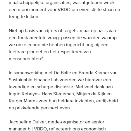
maatschappelijke organisaties, was afgelopen week
een mooi moment voor VBDO om even stil te staan en
EVENEMENTEN
terug te kijken.
Van de VBDO
Niet op basis van cijfers of targets, maar op basis van
Van leden & partners
een fundamentele vraag: passen de waarden waarop
we onze economie hebben ingericht nog bij een
leefbare planeet en het respecteren van
MEDIA
mensenrechten?
Publicaties
In samenwerking met De Balie en Brenda Kramer van
Webinars
Sustainable Finance Lab voerden we hierover een
levendige en scherpe discussie. Met veel dank aan
Podcasts
Ingrid Robeyns, Hans Stegeman, Mirjam de Rijk en
Video’s
Rutger Marres voor hun heldere inzichten, eerlijkheid
en prikkelende perspectieven.
WIE WE ZIJN
Jacqueline Duiker, mede-organisator en senior
Vereniging
manager bij VBDO, reflecteert: ons economisch