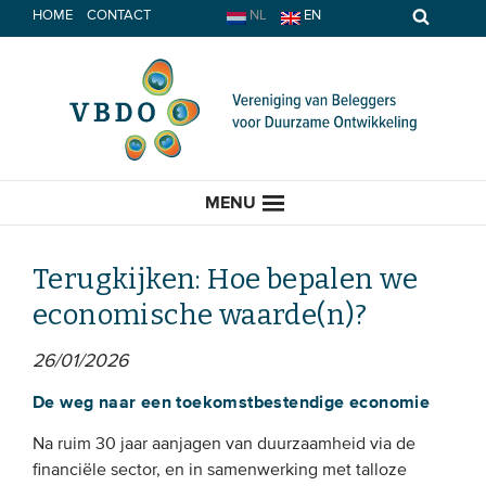
Spring
HOME
CONTACT
NL
EN
naar
inhoud
MENU
Terugkijken: Hoe bepalen we
economische waarde(n)?
HOME
26/01/2026
ACTUEEL
De weg naar een toekomstbestendige economie
Nieuws
Na ruim 30 jaar aanjagen van duurzaamheid via de
financiële sector, en in samenwerking met talloze
Opinie