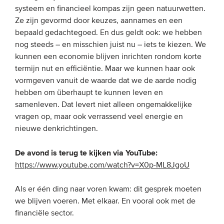
systeem en financieel kompas zijn geen natuurwetten.
Onze leden
Ze zijn gevormd door keuzes, aannames en een
Team
bepaald gedachtegoed. En dus geldt ook: we hebben
nog steeds – en misschien juist nu – iets te kiezen. We
Bestuur
kunnen een economie blijven inrichten rondom korte
Partners & netwerken
termijn nut en efficiëntie. Maar we kunnen haar ook
vormgeven vanuit de waarde dat we de aarde nodig
hebben om überhaupt te kunnen leven en
WAT WE DOEN
samenleven. Dat levert niet alleen ongemakkelijke
Engagement
vragen op, maar ook verrassend veel energie en
nieuwe denkrichtingen.
Benchmarking
Kennisdeling
De avond is terug te kijken via YouTube:
https://www.youtube.com/watch?v=X0p-ML8JgoU
CONTACT
Als er één ding naar voren kwam: dit gesprek moeten
we blijven voeren. Met elkaar. En vooral ook met de
UITGEBREID ZOEKEN
financiële sector.