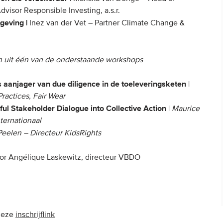
dvisor Responsible Investing, a.s.r.
geving |
Inez van der Vet – Partner Climate Change &
 uit één van de onderstaande workshops
s aanjager van due diligence in de toeleveringsketen
|
actices, Fair Wear
l Stakeholder Dialogue into Collective Action
|
Maurice
ternationaal
eelen – Directeur KidsRights
r Angélique Laskewitz, directeur VBDO
 deze
inschrijflink