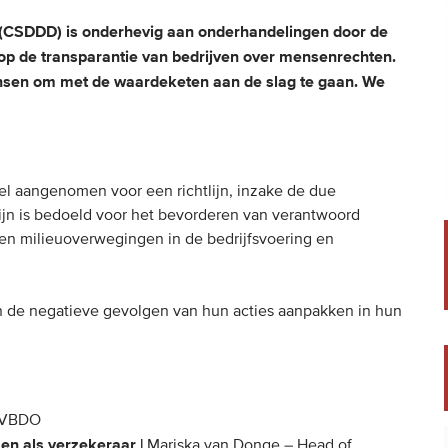
e (CSDDD) is onderhevig aan onderhandelingen door de
p de transparantie van bedrijven over mensenrechten.
ansen om met de waardeketen aan de slag te gaan. We
l aangenomen voor een richtlijn, inzake de due
ijn is bedoeld voor het bevorderen van verantwoord
n milieuoverwegingen in de bedrijfsvoering en
n de negatieve gevolgen van hun acties aanpakken in hun
r VBDO
n als verzekeraar |
Mariska van Donge – Head of