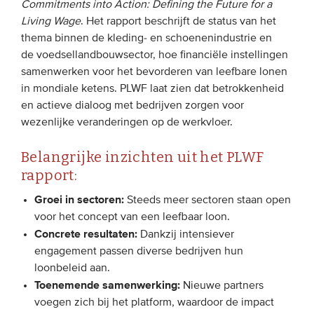
Commitments into Action:
Defining the Future for a
Living Wage
. Het rapport beschrijft de status van het
EVENEMENTEN
thema binnen de kleding- en schoenenindustrie en
de voedsellandbouwsector, hoe financiële instellingen
Van de VBDO
samenwerken voor het bevorderen van leefbare lonen
in mondiale ketens. PLWF laat zien dat betrokkenheid
Van leden & partners
en actieve dialoog met bedrijven zorgen voor
wezenlijke veranderingen op de werkvloer.
MEDIA
Belangrijke inzichten uit het PLWF
Publicaties
rapport:
Webinars
Groei in sectoren:
Steeds meer sectoren staan open
Podcasts
voor het concept van een leefbaar loon.
Concrete resultaten:
Video’s
Dankzij intensiever
engagement passen diverse bedrijven hun
loonbeleid aan.
WIE WE ZIJN
Toenemende samenwerking:
Nieuwe partners
voegen zich bij het platform, waardoor de impact
Vereniging