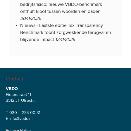
bedrijfsrisico: nieuwe VBDO-benchmark
onthult kloof tussen woorden en daden
20/11/2025
Nieuws -
Laatste editie Tax Transparency
Benchmark toont zorgwekkende terugval én
blijvende impact
12/11/2025
Contact
VBDO
Pieterstraat 11
3512 JT Utrecht
T 030 – 234 00 31
E
info@vbdo.nl
Privacy Policy