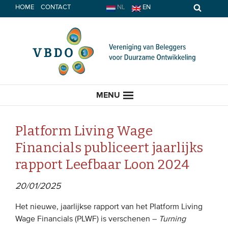
Spring
HOME
CONTACT
NL
EN
naar
inhoud
MENU
Platform Living Wage
Financials publiceert jaarlijks
HOME
rapport Leefbaar Loon 2024
ACTUEEL
20/01/2025
Nieuws
Het nieuwe, jaarlijkse rapport van het Platform Living
Wage Financials (PLWF) is verschenen –
Turning
Opinie