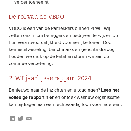
verder toeneemt.
Onze leden
De rol van de VBDO
Team
Bestuur
VBDO is een van de kartrekkers binnen PLWF. Wij
zetten ons in om beleggers en bedrijven te wijzen op
Partners & netwerken
hun verantwoordelijkheid voor eerlijke lonen. Door
kennisuitwisseling, benchmarks en gerichte dialoog
WAT WE DOEN
houden we druk op de ketel en sturen we aan op
continue verbetering.
Engagement
PLWF jaarlijkse rapport 2024
Benchmarking
Kennisdeling
Lees het
Benieuwd naar de inzichten en uitdagingen?
volledige rapport hier
en ontdek waar uw organissatie
kan bijdragen aan een rechtvaardig loon voor iedereen.
CONTACT
UITGEBREID ZOEKEN