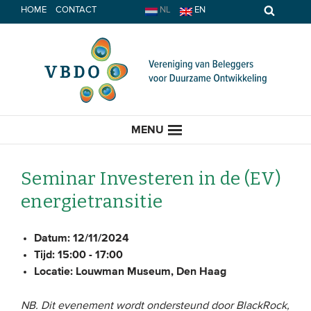
Spring
HOME
CONTACT
NL
EN
naar
inhoud
MENU
Seminar Investeren in de (EV)
energietransitie
HOME
Datum:
12/11/2024
ACTUEEL
Tijd:
15:00 - 17:00
Locatie:
Louwman Museum, Den Haag
Nieuws
Opinie
NB. Dit evenement wordt ondersteund door BlackRock,