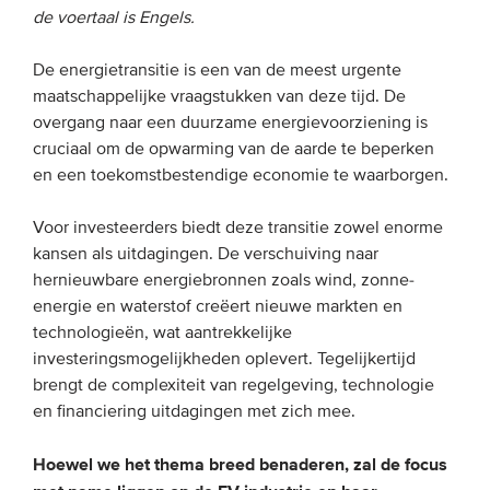
de voertaal is Engels.
EVENEMENTEN
De energietransitie is een van de meest urgente
maatschappelijke vraagstukken van deze tijd. De
Van de VBDO
overgang naar een duurzame energievoorziening is
Van leden & partners
cruciaal om de opwarming van de aarde te beperken
en een toekomstbestendige economie te waarborgen.
MEDIA
Voor investeerders biedt deze transitie zowel enorme
Publicaties
kansen als uitdagingen. De verschuiving naar
hernieuwbare energiebronnen zoals wind, zonne-
Webinars
energie en waterstof creëert nieuwe markten en
Podcasts
technologieën, wat aantrekkelijke
investeringsmogelijkheden oplevert. Tegelijkertijd
Video’s
brengt de complexiteit van regelgeving, technologie
en financiering uitdagingen met zich mee.
WIE WE ZIJN
Hoewel we het thema breed benaderen, zal de focus
Vereniging