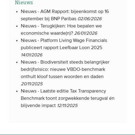
Nieuws
Nieuws -
AGM Rapport: bijeenkomst op 16
september bij BNP Paribas
02/06/2026
Nieuws -
Terugkijken: Hoe bepalen we
economische waarde(n)?
26/01/2026
Nieuws -
Platform Living Wage Financials
publiceert rapport Leefbaar Loon 2025
14/01/2026
Nieuws -
Biodiversiteit steeds belangrijker
bedrijfsrisico: nieuwe VBDO-benchmark
onthult kloof tussen woorden en daden
20/11/2025
Nieuws -
Laatste editie Tax Transparency
Benchmark toont zorgwekkende terugval én
blijvende impact
12/11/2025