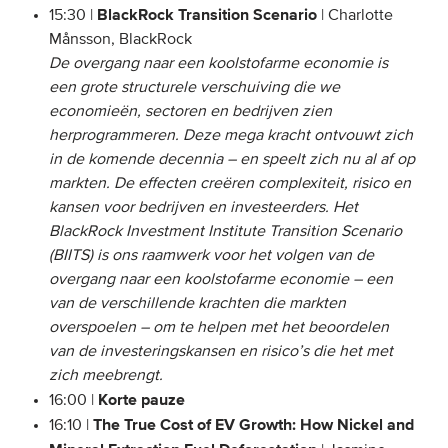
BlackRock Transition Scenario
15:30 |
| Charlotte
Månsson, BlackRock
De overgang naar een koolstofarme economie is
een grote structurele verschuiving die we
economieën, sectoren en bedrijven zien
herprogrammeren. Deze mega kracht ontvouwt zich
in de komende decennia – en speelt zich nu al af op
markten. De effecten creëren complexiteit, risico en
kansen voor bedrijven en investeerders. Het
BlackRock Investment Institute Transition Scenario
(BIITS) is ons raamwerk voor het volgen van de
overgang naar een koolstofarme economie – een
van de verschillende krachten die markten
overspoelen – om te helpen met het beoordelen
van de investeringskansen en risico’s die het met
zich meebrengt.
Korte pauze
16:00 |
The True Cost of EV Growth: How Nickel and
16:10 |