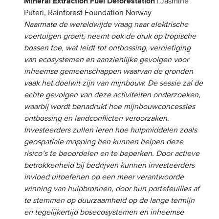
Mineral Extraction Fuel Deforestation
| Jasmine
Puteri, Rainforest Foundation Norway
Naarmate de wereldwijde vraag naar elektrische
voertuigen groeit, neemt ook de druk op tropische
bossen toe, wat leidt tot ontbossing, vernietiging
van ecosystemen en aanzienlijke gevolgen voor
inheemse gemeenschappen waarvan de gronden
vaak het doelwit zijn van mijnbouw. ​​De sessie zal de
echte gevolgen van deze activiteiten onderzoeken,
waarbij wordt benadrukt hoe mijnbouwconcessies
ontbossing en landconflicten veroorzaken.
Investeerders zullen leren hoe hulpmiddelen zoals
geospatiale mapping hen kunnen helpen deze
risico’s te beoordelen en te beperken. Door actieve
betrokkenheid bij bedrijven kunnen investeerders
invloed uitoefenen op een meer verantwoorde
winning van hulpbronnen, door hun portefeuilles af
te stemmen op duurzaamheid op de lange termijn
en tegelijkertijd bosecosystemen en inheemse