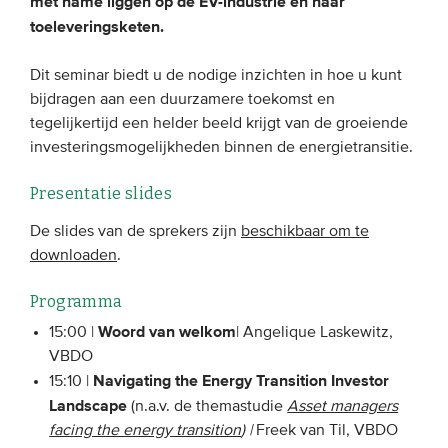
met name liggen op de EV-industrie en haar
Onze leden
toeleveringsketen.
Team
Dit seminar biedt u de nodige inzichten in hoe u kunt
Bestuur
bijdragen aan een duurzamere toekomst en
tegelijkertijd een helder beeld krijgt van de groeiende
Partners & netwerken
investeringsmogelijkheden binnen de energietransitie.
WAT WE DOEN
Presentatie slides
Engagement
De slides van de sprekers zijn
beschikbaar om te
downloaden
.
Benchmarking
Kennisdeling
Programma
Woord van welkom
15:00 |
| Angelique Laskewitz,
VBDO
CONTACT
Navigating the Energy Transition Investor
15:10 |
Landscape
(n.a.v. de themastudie
Asset managers
UITGEBREID ZOEKEN
facing the energy transition
) |
Freek van Til, VBDO