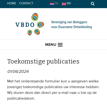
Spring
HOME
CONTACT
NL
EN
naar
inhoud
MENU
Toekomstige publicaties
01/06/2024
HOME
Met het onderstaande formulier kun u aangeven welke
ACTUEEL
(overige) toekomstige publicaties uw interesse hebben.
Wij sturen deze dan direct per e-mail naar u toe op de
Nieuws
publicatiedatum.
Opinie