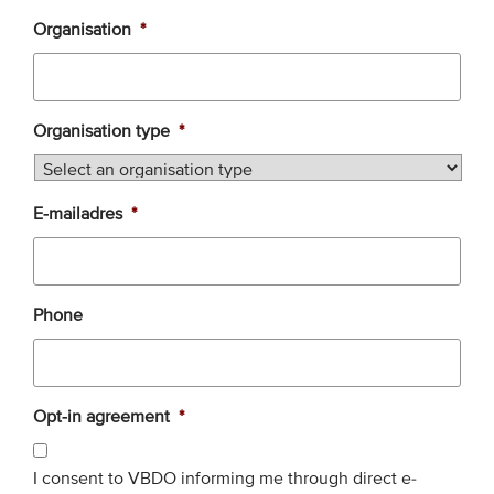
Onze leden
Organisation
*
Team
Bestuur
Organisation type
*
Partners & netwerken
WAT WE DOEN
E-mailadres
*
Engagement
Benchmarking
Phone
Kennisdeling
CONTACT
Opt-in agreement
*
UITGEBREID ZOEKEN
I consent to VBDO informing me through direct e-