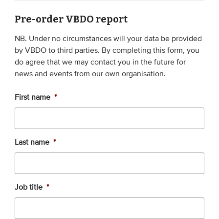
Pre-order VBDO report
EVENEMENTEN
NB. Under no circumstances will your data be provided
Van de VBDO
by VBDO to third parties. By completing this form, you
do agree that we may contact you in the future for
Van leden & partners
news and events from our own organisation.
MEDIA
First name
*
Publicaties
Webinars
Last name
*
Podcasts
Video’s
Job title
*
WIE WE ZIJN
Vereniging