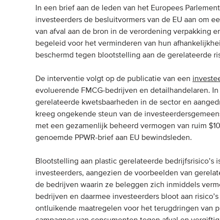
In een brief aan de leden van het Europees Parlement
investeerders de besluitvormers van de EU aan om ee
van afval aan de bron in de verordening verpakking e
begeleid voor het verminderen van hun afhankelijkhei
beschermd tegen blootstelling aan de gerelateerde ris
De interventie volgt op de publicatie van een
investe
evoluerende FMCG-bedrijven en detailhandelaren. In 
gerelateerde kwetsbaarheden in de sector en aangedr
kreeg ongekende steun van de investeerdersgemeens
met een gezamenlijk beheerd vermogen van ruim $10 
genoemde PPWR-brief aan EU bewindsleden.
Blootstelling aan plastic gerelateerde bedrijfsrisico’
investeerders, aangezien de voorbeelden van gerelat
de bedrijven waarin ze beleggen zich inmiddels verme
bedrijven en daarmee investeerders bloot aan risico’s
ontluikende maatregelen voor het terugdringen van pl