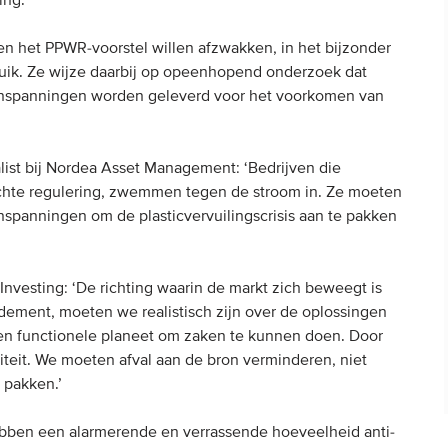
ing.
ven het PPWR-voorstel willen afzwakken, in het bijzonder
ruik. Ze wijze daarbij op opeenhopend onderzoek dat
le inspanningen worden geleverd voor het voorkomen van
list bij Nordea Asset Management: ‘Bedrijven die
chte regulering, zwemmen tegen de stroom in. Ze moeten
nspanningen om de plasticvervuilingscrisis aan te pakken
nvesting: ‘De richting waarin de markt zich beweegt is
ement, moeten we realistisch zijn over de oplossingen
en functionele planeet om zaken te kunnen doen. Door
liteit. We moeten afval aan de bron verminderen, niet
 pakken.’
bben een alarmerende en verrassende hoeveelheid anti-