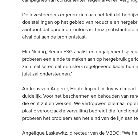
campagnes van consumenten tegen afval en vergiftig
De investeerders ergeren zich aan het feit dat bedrij
doelstellingen op het gebied van reductie en hergeb
aantoont dat opruimen zinloos is, tenzij substantië
afval dat aan de bron ontstaat.
Elin Noring, Senior ESG-analist en engagement specia
proberen een einde te maken aan op hergebruik geri
zich realiseren dat een sterk regelgevend kader hun i
juist zal ondersteunen.’
Andreas von Angerer, Hoofd Impact bij Inyova Impact I
duidelijk. Voor het beschermen en behouden van rend
die echt zullen werken. We vertrouwen allemaal op e
plastic veroorzaakte vervuiling bedreigt die functiona
proberen het probleem aan het eind van de lijn aan te
Angélique Laskewitz, directeur van de VBDO: “We he