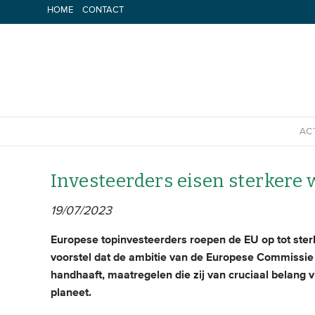
Spring
HOME
CONTACT
naar
inhoud
AC
Investeerders eisen sterkere 
19/07/2023
Europese topinvesteerders roepen de EU op tot sterk
voorstel dat de ambitie van de Europese Commissie 
handhaaft, maatregelen die zij van cruciaal belan
planeet.