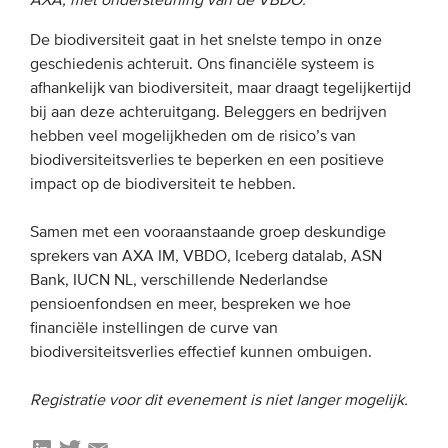
AXA, met ondersteuning van de VBDO.
De biodiversiteit gaat in het snelste tempo in onze
EVENEMENTEN
geschiedenis achteruit. Ons financiële systeem is
afhankelijk van biodiversiteit, maar draagt tegelijkertijd
Van de VBDO
bij aan deze achteruitgang. Beleggers en bedrijven
Van leden & partners
hebben veel mogelijkheden om de risico’s van
biodiversiteitsverlies te beperken en een positieve
impact op de biodiversiteit te hebben.
MEDIA
Publicaties
Samen met een vooraanstaande groep deskundige
sprekers van AXA IM, VBDO, Iceberg datalab, ASN
Webinars
Bank, IUCN NL, verschillende Nederlandse
Podcasts
pensioenfondsen en meer, bespreken we hoe
financiële instellingen de curve van
Video’s
biodiversiteitsverlies effectief kunnen ombuigen.
WIE WE ZIJN
Registratie voor dit evenement is niet langer mogelijk.
Vereniging