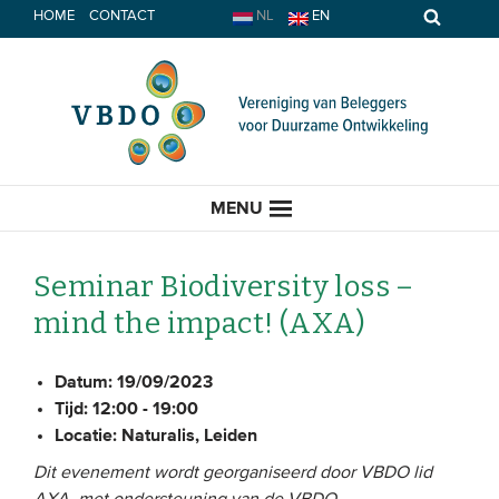
Spring
HOME
CONTACT
NL
EN
naar
inhoud
MENU
Seminar Biodiversity loss –
mind the impact! (AXA)
HOME
Datum:
19/09/2023
ACTUEEL
Tijd:
12:00 - 19:00
Locatie:
Naturalis, Leiden
Nieuws
Dit evenement wordt georganiseerd door VBDO lid
Opinie