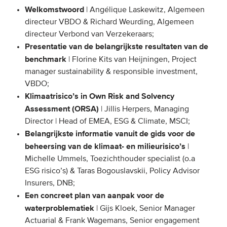
Welkomstwoord
| Angélique Laskewitz, Algemeen
Onze leden
directeur VBDO & Richard Weurding, Algemeen
Team
directeur Verbond van Verzekeraars;
Presentatie van de belangrijkste resultaten van de
Bestuur
benchmark
| Florine Kits van Heijningen, Project
Partners & netwerken
manager sustainability & responsible investment,
VBDO;
WAT WE DOEN
Klimaatrisico’s in Own Risk and Solvency
Assessment (ORSA)
| Jillis Herpers, Managing
Engagement
Director | Head of EMEA, ESG & Climate, MSCI;
Belangrijkste informatie vanuit de gids voor de
Benchmarking
beheersing van de klimaat- en milieurisico’s
|
Kennisdeling
Michelle Ummels, Toezichthouder specialist (o.a
ESG risico’s) & Taras Bogouslavskii, Policy Advisor
CONTACT
Insurers, DNB;
Een concreet plan van aanpak voor de
waterproblematiek
| Gijs Kloek, Senior Manager
UITGEBREID ZOEKEN
Actuarial & Frank Wagemans, Senior engagement