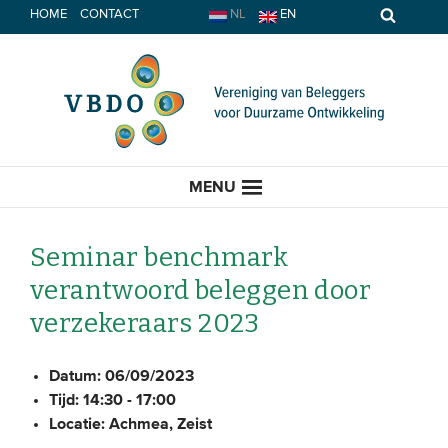
Spring
HOME
CONTACT
NL
EN
naar
inhoud
MENU
Seminar benchmark
verantwoord beleggen door
HOME
verzekeraars 2023
ACTUEEL
Datum:
06/09/2023
Tijd:
14:30 - 17:00
Nieuws
Locatie:
Achmea, Zeist
Opinie