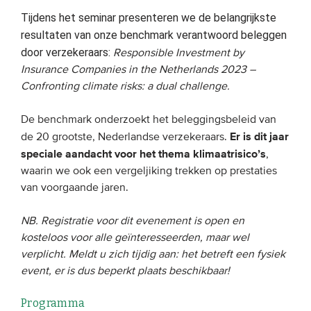
Tijdens het seminar presenteren we de belangrijkste
resultaten van onze benchmark verantwoord beleggen
EVENEMENTEN
door verzekeraars:
Responsible Investment by
Van de VBDO
Insurance Companies in the Netherlands 2023 –
Confronting climate risks: a dual challenge.
Van leden & partners
De benchmark onderzoekt het beleggingsbeleid van
MEDIA
Er is dit jaar
de 20 grootste, Nederlandse verzekeraars.
speciale aandacht voor het thema klimaatrisico’s
,
Publicaties
waarin we ook een vergeljiking trekken op prestaties
Webinars
van voorgaande jaren.
Podcasts
NB. Registratie voor dit evenement is open en
Video’s
kosteloos voor alle geïnteresseerden, maar wel
verplicht. Meldt u zich tijdig aan: het betreft een fysiek
event, er is dus beperkt plaats beschikbaar!
WIE WE ZIJN
Programma
Vereniging