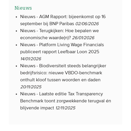
Nieuws
Nieuws -
AGM Rapport: bijeenkomst op 16
september bij BNP Paribas
02/06/2026
Nieuws -
Terugkijken: Hoe bepalen we
economische waarde(n)?
26/01/2026
Nieuws -
Platform Living Wage Financials
publiceert rapport Leefbaar Loon 2025
14/01/2026
Nieuws -
Biodiversiteit steeds belangrijker
bedrijfsrisico: nieuwe VBDO-benchmark
onthult kloof tussen woorden en daden
20/11/2025
Nieuws -
Laatste editie Tax Transparency
Benchmark toont zorgwekkende terugval én
blijvende impact
12/11/2025