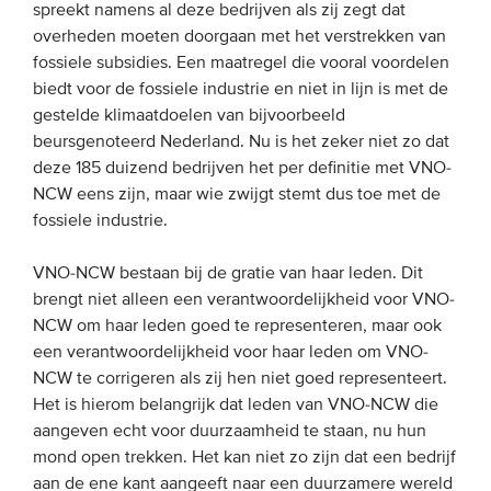
spreekt namens al deze bedrijven als zij zegt dat
Onze leden
overheden moeten doorgaan met het verstrekken van
fossiele subsidies. Een maatregel die vooral voordelen
Team
biedt voor de fossiele industrie en niet in lijn is met de
Bestuur
gestelde klimaatdoelen van bijvoorbeeld
Partners & netwerken
beursgenoteerd Nederland. Nu is het zeker niet zo dat
deze 185 duizend bedrijven het per definitie met VNO-
NCW eens zijn, maar wie zwijgt stemt dus toe met de
WAT WE DOEN
fossiele industrie.
Engagement
VNO-NCW bestaan bij de gratie van haar leden. Dit
Benchmarking
brengt niet alleen een verantwoordelijkheid voor VNO-
NCW om haar leden goed te representeren, maar ook
Kennisdeling
een verantwoordelijkheid voor haar leden om VNO-
NCW te corrigeren als zij hen niet goed representeert.
CONTACT
Het is hierom belangrijk dat leden van VNO-NCW die
aangeven echt voor duurzaamheid te staan, nu hun
mond open trekken. Het kan niet zo zijn dat een bedrijf
UITGEBREID ZOEKEN
aan de ene kant aangeeft naar een duurzamere wereld