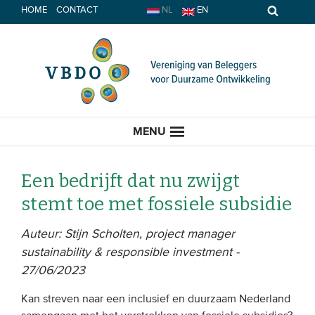
Spring
HOME
CONTACT
NL
EN
naar
inhoud
MENU
Een bedrijft dat nu zwijgt
stemt toe met fossiele subsidie
HOME
Auteur: Stijn Scholten, project manager
sustainability & responsible investment -
ACTUEEL
27/06/2023
Nieuws
Kan streven naar een inclusief en duurzaam Nederland
Opinie