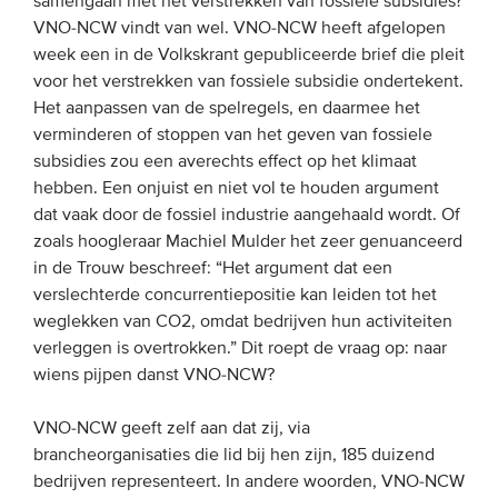
samengaan met het verstrekken van fossiele subsidies?
VNO-NCW vindt van wel. VNO-NCW heeft afgelopen
week een in de Volkskrant gepubliceerde brief die pleit
EVENEMENTEN
voor het verstrekken van fossiele subsidie ondertekent.
Van de VBDO
Het aanpassen van de spelregels, en daarmee het
verminderen of stoppen van het geven van fossiele
Van leden & partners
subsidies zou een averechts effect op het klimaat
hebben. Een onjuist en niet vol te houden argument
MEDIA
dat vaak door de fossiel industrie aangehaald wordt. Of
zoals hoogleraar Machiel Mulder het zeer genuanceerd
Publicaties
in de Trouw beschreef: “Het argument dat een
verslechterde concurrentiepositie kan leiden tot het
Webinars
weglekken van CO2, omdat bedrijven hun activiteiten
Podcasts
verleggen is overtrokken.” Dit roept de vraag op: naar
Video’s
wiens pijpen danst VNO-NCW?
VNO-NCW geeft zelf aan dat zij, via
WIE WE ZIJN
brancheorganisaties die lid bij hen zijn, 185 duizend
bedrijven representeert. In andere woorden, VNO-NCW
Vereniging