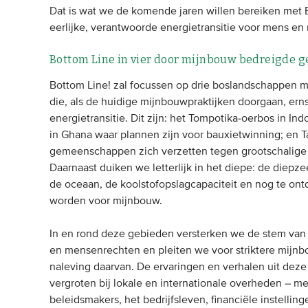
Dat is wat we de komende jaren willen bereiken met B
eerlijke, verantwoorde energietransitie voor mens en 
Bottom Line in vier door mijnbouw bedreigde 
Bottom Line! zal focussen op drie boslandschappen me
die, als de huidige mijnbouwpraktijken doorgaan, er
energietransitie. Dit zijn: het Tompotika-oerbos in In
in Ghana waar plannen zijn voor bauxietwinning; en 
gemeenschappen zich verzetten tegen grootschalige 
Daarnaast duiken we letterlijk in het diepe: de diep
de oceaan, de koolstofopslagcapaciteit en nog te on
worden voor mijnbouw.
In en rond deze gebieden versterken we de stem van
en mensenrechten en pleiten we voor striktere mijnb
naleving daarvan. De ervaringen en verhalen uit dez
vergroten bij lokale en internationale overheden – m
beleidsmakers, het bedrijfsleven, financiële instellin