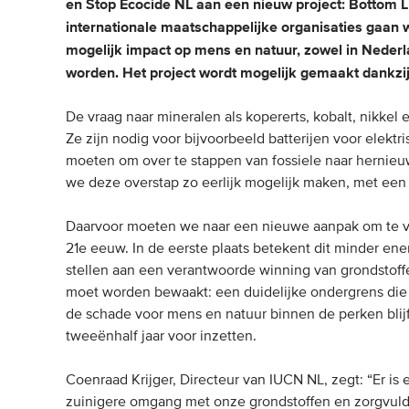
en Stop Ecocide NL aan een nieuw project: Bottom L
internationale maatschappelijke organisaties gaan 
mogelijk impact op mens en natuur, zowel in Neder
worden. Het project wordt mogelijk gemaakt dankzij 
De vraag naar mineralen als kopererts, kobalt, nikkel
Ze zijn nodig voor bijvoorbeeld batterijen voor elektr
moeten om over te stappen van fossiele naar hernieuw
we deze overstap zo eerlijk mogelijk maken, met een
Daarvoor moeten we naar een nieuwe aanpak om te vo
21e eeuw. In de eerste plaats betekent dit minder ene
stellen aan een verantwoorde winning van grondstoff
moet worden bewaakt: een duidelijke ondergrens die
de schade voor mens en natuur binnen de perken blijf
tweeënhalf jaar voor inzetten.
Coenraad Krijger, Directeur van IUCN NL, zegt: “Er is
zuinigere omgang met onze grondstoffen en zorgvuld