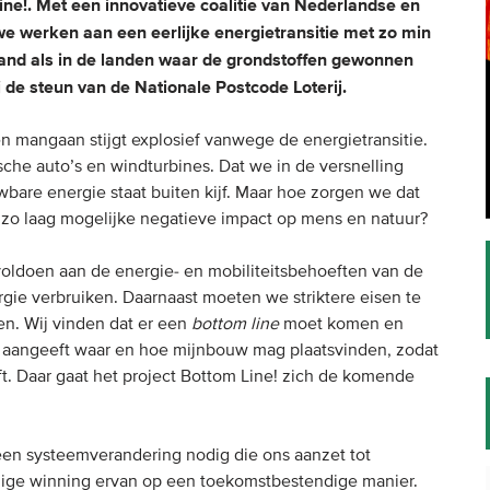
ine!. Met een innovatieve coalitie van Nederlandse en
we werken aan een eerlijke energietransitie met zo min
land als in de landen waar de grondstoffen gewonnen
de steun van de Nationale Postcode Loterij.
 en mangaan stijgt explosief vanwege de energietransitie.
ische auto’s en windturbines. Dat we in de versnelling
bare energie staat buiten kijf. Maar hoe zorgen we dat
 zo laag mogelijke negatieve impact op mens en natuur?
ldoen aan de energie- en mobiliteitsbehoeften van de
rgie verbruiken. Daarnaast moeten we striktere eisen te
en. Wij vinden dat er een
bottom line
moet komen en
 aangeeft waar en hoe mijnbouw mag plaatsvinden, zodat
t. Daar gaat het project Bottom Line! zich de komende
 een systeemverandering nodig die ons aanzet tot
ige winning ervan op een toekomstbestendige manier.