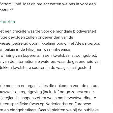
ottom Line!. Met dit project zetten we ons in voor een
natuur.”
gebieden
t een cruciale waarde voor de mondiale biodiversiteit
nstige gevolgen zullen ondervinden van de
donesië, bedreigd door
nikkelmijnbouw
; het Atewa-oerbos
Tampakan in de Filipijnen waar inheemse
winning van kopererts in een kwetsbaar stroomgebied.
zee van de internationale wateren, waar de gezondheid van
tdekken kwetsbare soorten in de waagschaal gesteld
 de mensen en organisaties die opkomen voor de natuur
ouwwet- en regelgeving (inclusief no-go zones) en de
e (zee)landschappen zetten we in om bewustwording te
et een specifieke focus op Nederlandse en Europese
gen en eindgebruikers. Daarbij pleitten we bij de publieke