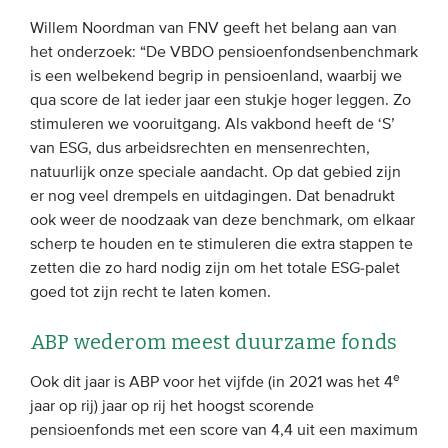
Onze leden
Willem Noordman van FNV geeft het belang aan van
het onderzoek: “De VBDO pensioenfondsenbenchmark
Team
is een welbekend begrip in pensioenland, waarbij we
Bestuur
qua score de lat ieder jaar een stukje hoger leggen. Zo
stimuleren we vooruitgang. Als vakbond heeft de ‘S’
Partners & netwerken
van ESG, dus arbeidsrechten en mensenrechten,
natuurlijk onze speciale aandacht. Op dat gebied zijn
WAT WE DOEN
er nog veel drempels en uitdagingen. Dat benadrukt
ook weer de noodzaak van deze benchmark, om elkaar
Engagement
scherp te houden en te stimuleren die extra stappen te
Benchmarking
zetten die zo hard nodig zijn om het totale ESG-palet
goed tot zijn recht te laten komen.
Kennisdeling
ABP wederom meest duurzame fonds
CONTACT
e
Ook dit jaar is ABP voor het vijfde (in 2021 was het 4
jaar op rij) jaar op rij het hoogst scorende
UITGEBREID ZOEKEN
pensioenfonds met een score van 4,4 uit een maximum