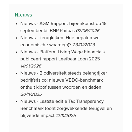
Nieuws
Nieuws -
AGM Rapport: bijeenkomst op 16
september bij BNP Paribas
02/06/2026
Nieuws -
Terugkijken: Hoe bepalen we
economische waarde(n)?
26/01/2026
Nieuws -
Platform Living Wage Financials
publiceert rapport Leefbaar Loon 2025
14/01/2026
Nieuws -
Biodiversiteit steeds belangrijker
bedrijfsrisico: nieuwe VBDO-benchmark
onthult kloof tussen woorden en daden
20/11/2025
Nieuws -
Laatste editie Tax Transparency
Benchmark toont zorgwekkende terugval én
blijvende impact
12/11/2025