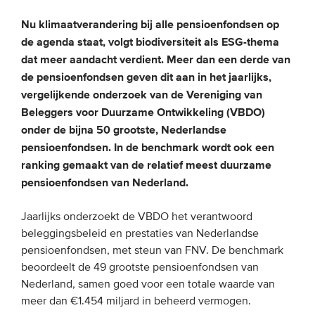
Nu klimaatverandering bij alle pensioenfondsen op
EVENEMENTEN
de agenda staat, volgt biodiversiteit als ESG-thema
dat meer aandacht verdient. Meer dan een derde van
Van de VBDO
de pensioenfondsen geven dit aan in het jaarlijks,
Van leden & partners
vergelijkende onderzoek van de Vereniging van
Beleggers voor Duurzame Ontwikkeling (VBDO)
onder de bijna 50 grootste, Nederlandse
MEDIA
pensioenfondsen. In de benchmark wordt ook een
Publicaties
ranking gemaakt van de relatief meest duurzame
pensioenfondsen van Nederland.
Webinars
Podcasts
Jaarlijks onderzoekt de VBDO het verantwoord
beleggingsbeleid en prestaties van Nederlandse
Video’s
pensioenfondsen, met steun van FNV. De benchmark
beoordeelt de 49 grootste pensioenfondsen van
WIE WE ZIJN
Nederland, samen goed voor een totale waarde van
meer dan €1.454 miljard in beheerd vermogen.
Vereniging