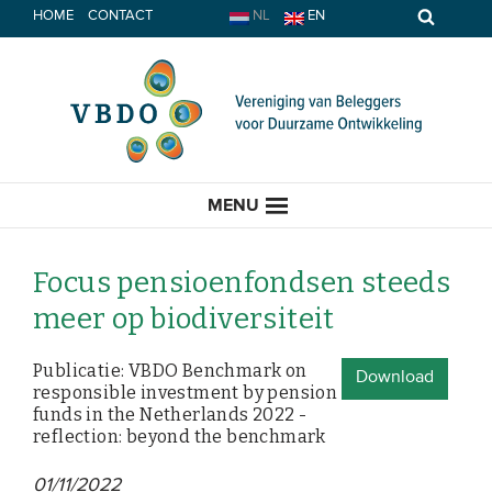
Spring
HOME
CONTACT
NL
EN
naar
inhoud
MENU
Focus pensioenfondsen steeds
meer op biodiversiteit
HOME
Publicatie: VBDO Benchmark on
Download
responsible investment by pension
ACTUEEL
funds in the Netherlands 2022 -
reflection: beyond the benchmark
Nieuws
Opinie
01/11/2022