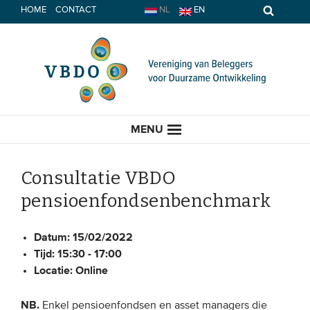
Spring
HOME
CONTACT
NL
EN
naar
inhoud
MENU
Consultatie VBDO
pensioenfondsenbenchmark
HOME
Datum:
15/02/2022
ACTUEEL
Tijd:
15:30 - 17:00
Locatie:
Online
Nieuws
Opinie
NB.
Enkel pensioenfondsen en asset managers die