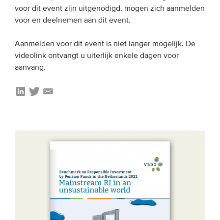
voor dit event zijn uitgenodigd, mogen zich aanmelden
voor en deelnemen aan dit event.
EVENEMENTEN
Aanmelden voor dit event is niet langer mogelijk. De
Van de VBDO
videolink ontvangt u uiterlijk enkele dagen voor
Van leden & partners
aanvang.
MEDIA
Publicaties
Webinars
Podcasts
Video’s
WIE WE ZIJN
Vereniging