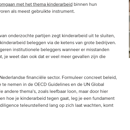
 omgaan met het thema kinderarbeid
binnen hun
voren als meest gebruikte instrument.
an onderzochte partijen zegt kinderarbeid uit te sluiten,
n kinderarbeid beleggen via de ketens van grote bedrijven.
reageren institutionele beleggers wanneer er misstanden
at, je weet dan ook dat er veel meer gevallen zijn die
ederlandse financiële sector. Formuleer concreet beleid,
mee te nemen in de OECD Guidelines en de UN Global
e andere thema’s, zoals leefbaar loon, maar door hier
en hoe je kinderarbeid tegen gaat, leg je een fundament
iligence teleurstellend lang op zich laat wachten, komt