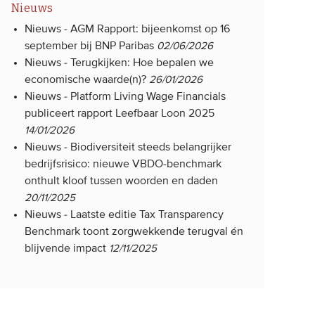
Nieuws
Nieuws -
AGM Rapport: bijeenkomst op 16
september bij BNP Paribas
02/06/2026
Nieuws -
Terugkijken: Hoe bepalen we
economische waarde(n)?
26/01/2026
Nieuws -
Platform Living Wage Financials
publiceert rapport Leefbaar Loon 2025
14/01/2026
Nieuws -
Biodiversiteit steeds belangrijker
bedrijfsrisico: nieuwe VBDO-benchmark
onthult kloof tussen woorden en daden
20/11/2025
Nieuws -
Laatste editie Tax Transparency
Benchmark toont zorgwekkende terugval én
blijvende impact
12/11/2025