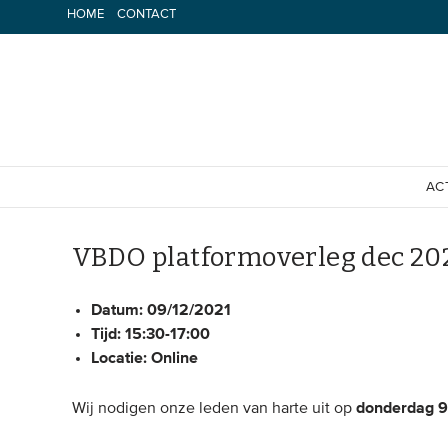
Spring
HOME
CONTACT
naar
inhoud
AC
VBDO platformoverleg dec 2021
Datum:
09/12/2021
Tijd:
15:30-17:00
Locatie:
Online
donderdag 
Wij nodigen onze leden van harte uit op