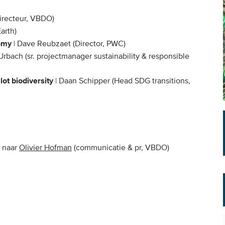
irecteur, VBDO)
Earth)
omy
| Dave Reubzaet (Director, PWC)
Urbach (sr. projectmanager sustainability & responsible
lot biodiversity
| Daan Schipper (Head SDG transitions,
n naar
Olivier Hofman
(communicatie & pr, VBDO)