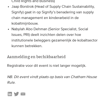
Child Rights and Business)
Onze leden
Jaap Borstrok (Head of Supply Chain Sustainability,
Signify) gaat in op Signify’s benadering van supply
Team
chain management en kinderarbeid in de
Bestuur
kobaltmijnbouw.
Nabylah Abo Dehman (
Senior Specialist, Social
Partners & netwerken
Issues, PRI)
deelt inzichten delen over hoe
institutionele beleggers gezamenlijk de kobaltsector
WAT WE DOEN
kunnen betrekken.
Engagement
Aanmelding en bechikbaarheid
Benchmarking
Registratie voor dit event is niet langer mogelijk.
Kennisdeling
NB. Dit event vindt plaats op basis van Chatham House
Rule.
CONTACT
UITGEBREID ZOEKEN