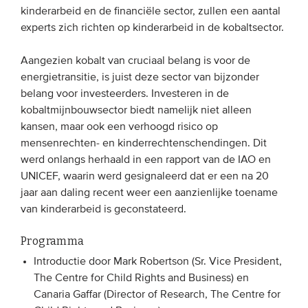
kinderarbeid en de financiële sector, zullen een aantal
experts zich richten op kinderarbeid in de kobaltsector.
EVENEMENTEN
Aangezien kobalt van cruciaal belang is voor de
Van de VBDO
energietransitie, is juist deze sector van bijzonder
Van leden & partners
belang voor investeerders. Investeren in de
kobaltmijnbouwsector biedt namelijk niet alleen
kansen, maar ook een verhoogd risico op
MEDIA
mensenrechten- en kinderrechtenschendingen. Dit
Publicaties
werd onlangs herhaald in een rapport van de IAO en
UNICEF, waarin werd gesignaleerd dat er een na 20
Webinars
jaar aan daling recent weer een aanzienlijke toename
Podcasts
van kinderarbeid is geconstateerd.
Video’s
Programma
Introductie door Mark Robertson (Sr. Vice President,
WIE WE ZIJN
The Centre for Child Rights and Business) en
Canaria Gaffar (Director of Research, The Centre for
Vereniging