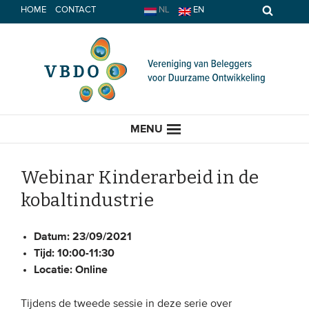
Spring
HOME
CONTACT
NL
EN
naar
inhoud
MENU
Webinar Kinderarbeid in de
kobaltindustrie
HOME
Datum:
23/09/2021
ACTUEEL
Tijd:
10:00-11:30
Locatie:
Online
Nieuws
Opinie
Tijdens de tweede sessie in deze serie over