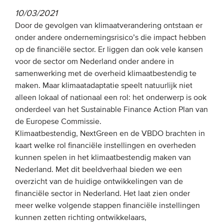
10/03/2021
EVENEMENTEN
Door de gevolgen van klimaatverandering ontstaan er
onder andere ondernemingsrisico’s die impact hebben
Van de VBDO
op de financiële sector. Er liggen dan ook vele kansen
voor de sector om Nederland onder andere in
Van leden & partners
samenwerking met de overheid klimaatbestendig te
maken. Maar klimaatadaptatie speelt natuurlijk niet
MEDIA
alleen lokaal of nationaal een rol: het onderwerp is ook
onderdeel van het Sustainable Finance Action Plan van
Publicaties
de Europese Commissie.
Webinars
Klimaatbestendig, NextGreen en de VBDO brachten in
kaart welke rol financiële instellingen en overheden
Podcasts
kunnen spelen in het klimaatbestendig maken van
Video’s
Nederland. Met dit beeldverhaal bieden we een
overzicht van de huidige ontwikkelingen van de
financiële sector in Nederland. Het laat zien onder
WIE WE ZIJN
meer welke volgende stappen financiële instellingen
kunnen zetten richting ontwikkelaars,
Vereniging