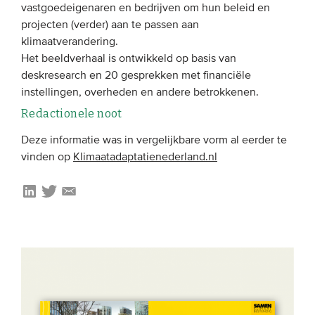
vastgoedeigenaren en bedrijven om hun beleid en
Onze leden
projecten (verder) aan te passen aan
Team
klimaatverandering.
Het beeldverhaal is ontwikkeld op basis van
Bestuur
deskresearch en 20 gesprekken met financiële
Partners & netwerken
instellingen, overheden en andere betrokkenen.
Redactionele noot
WAT WE DOEN
Deze informatie was in vergelijkbare vorm al eerder te
vinden op
Klimaatadaptatienederland.nl
Engagement
Benchmarking
Kennisdeling
CONTACT
UITGEBREID ZOEKEN