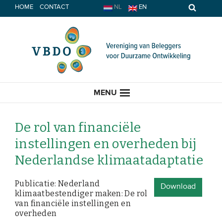
Spring
HOME
CONTACT
NL
EN
naar
inhoud
MENU
De rol van financiële
instellingen en overheden bij
HOME
Nederlandse klimaatadaptatie
ACTUEEL
Publicatie: Nederland
Download
klimaatbestendiger maken: De rol
Nieuws
van financiële instellingen en
overheden
Opinie